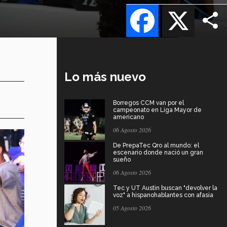
Facebook
X
Lo más nuevo
Borregos CCM van por el
campeonato en Liga Mayor de
americano
06 Agosto 2026
De PrepaTec Qro al mundo: el
escenario donde nació un gran
sueño
06 Agosto 2026
Tec y UT Austin buscan "devolver la
voz" a hispanohablantes con afasia
05 Agosto 2026