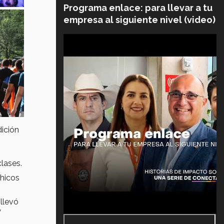
Programa enlace: para llevar a tu
empresa al siguiente nivel (video)
dición
clases.
chicos
 llevó
y