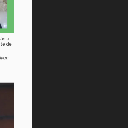
rán a
nte de
vivan