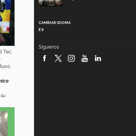
Más que un festival cultural: así es
la magia de VIBRART 2026 (video)
CAMBIAR IDIOMA
ES
Javier Guzmán: investigación con
impacto social (video)
Síguenos
d Tec,
¡México, en el top del mundial de
robótica FIRST 2026! (video)
.
 tuvo
Vida Tec: Pasión, disciplina y
básquetbol, con Gael Adame
mico
(video)
¿Cómo es el Modelo Educativo
 su
Tec? (video)
Vida Tec: Feminismo e Inteligencia
Artificial, Paola Ricaurte (video)