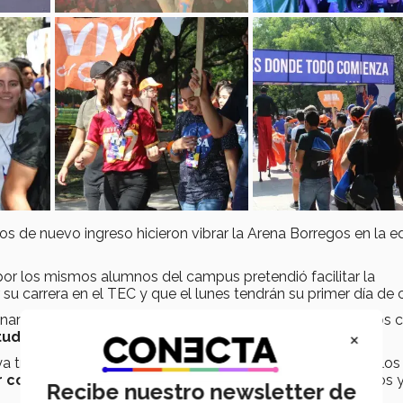
s de nuevo ingreso hicieron vibrar la Arena Borregos en la e
por los mismos alumnos del campus pretendió facilitar la
su carrera en el TEC y que el lunes tendrán su primer día de 
 naranja, blanco, azul, rosa, verde, rojo, morado y blanco, los 
×
tudiantes
que ayudaron como staff.
ya tradicional
Desfile Borrego
que al ritmo de la batucada los
r colaboradores
de la institución, sus futuros compañeros 
Recibe nuestro newsletter de