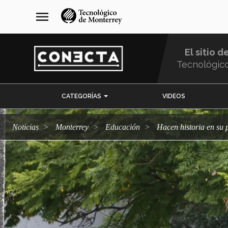
Pasar
navegación
menu
al
principal
contenido
principal
El sitio d
Tecnológic
Menu
CATEGORÍAS
VIDEOS
Comunidad
Noticias
Monterrey
Educación
Hacen historia en s