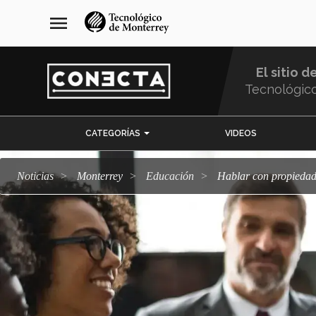
Pasar
navegación
menu
al
principal
contenido
principal
El sitio d
Tecnológic
Menu
CATEGORÍAS
VIDEOS
Comunidad
Noticias
Monterrey
Educación
Hablar con propiedad