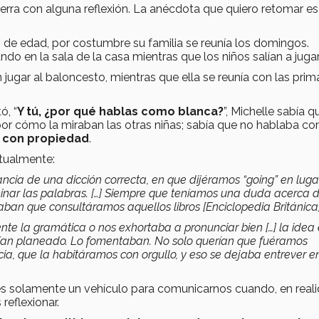
erra con alguna reflexión. La anécdota que quiero retomar es
 de edad, por costumbre su familia se reunía los domingos.
o en la sala de la casa mientras que los niños salían a jugar
ugar al baloncesto, mientras que ella se reunía con las prim
ó, “
Y tú, ¿por qué hablas como blanca?
”, Michelle sabía q
or cómo la miraban las otras niñas; sabía que no hablaba c
 con propiedad
.
xtualmente:
ncia de una dicción correcta, en que dijéramos “going” en luga
 terminar las palabras. […] Siempre que teníamos una duda acerca
caban que consultáramos aquellos libros [Enciclopedia Británica]
te la gramática o nos exhortaba a pronunciar bien […] la idea
nían planeado. Lo fomentaban. No solo querían que fuéramos
cia, que la habitáramos con orgullo, y eso se dejaba entrever e
es solamente un vehículo para comunicarnos cuando, en reali
reflexionar.