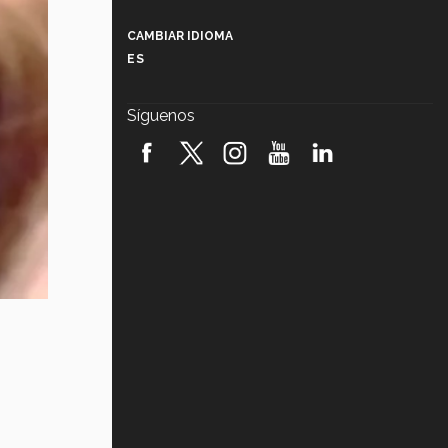
Más que un festival cultural: así es
la magia de VIBRART 2026 (video)
CAMBIAR IDIOMA
ES
Javier Guzmán: investigación con
impacto social (video)
Síguenos
¡México, en el top del mundial de
robótica FIRST 2026! (video)
Vida Tec: Pasión, disciplina y
básquetbol, con Gael Adame
(video)
¿Cómo es el Modelo Educativo
Tec? (video)
Vida Tec: Feminismo e Inteligencia
Artificial, Paola Ricaurte (video)