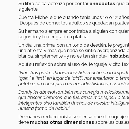
Su libro se caracteriza por contar
anécdotas
que ci
siguiente:
Cuenta Michelle que cuando tenía unos 10 o 12 años
Después de comer, los adultos se quedaban platicand
Su hermano siempre encontraba a alguien con quien j
segundo y tercer grado a platicar.
Un día, una prima, con un tono de desdén, le pregunt
una afrenta y más que nada se sintió avergonzada p
blanca, simplemente –y no es tan simple-
hablaba
Aquí su reflexión sobre el uso del lenguaje, y cito te
“Nuestros padres habían insistido mucho en la importa
“goin’” e “isn’t” en lugar de “ain’t”; nos enseñaron a
palabra, un concepto o un episodio histórico, nos indi
Dandy [el abuelo] también nos corregía meticulosamen
que trascendiéramos, que fuéramos más lejos. Lo te
inteligentes, sino también dueños de nuestra inteligen
nuestra forma de hablar".
De manera reduccionista se piensa que el lenguaje 
tiene
muchas otras dimensiones
sobre las cuales 