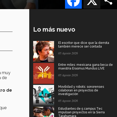
Lo más nuevo
El escritor que dice que la derrota
también merece ser contada
05 Agosto 2026
Entre miles: mexicana gana beca de
maestría Erasmus Mundus LIVE
ra muy
05 Agosto 2026
a de
Movilidad y robots: sonorenses
tro de
colaboran en proyectos de
investigación
05 Agosto 2026
 que
Estudiantes de 5 campus Tec
impulsan proyectos en la Sierra
Tarahumara