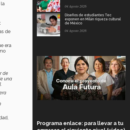
 la
04 Agosto 2026
Diseños de estudiantes Tec
exponen en Milán riqueza cultural
.
de México
04 Agosto 2026
as de
ue era
omo
r de
 de una
.
 era
n
dad,
Programa enlace: para llevar a tu