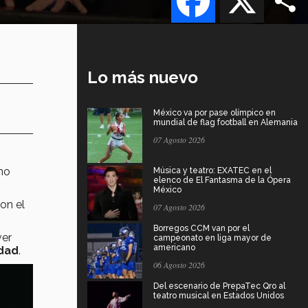
Lo más nuevo
México va por pase olímpico en
mundial de flag football en Alemania
07 Agosto 2026
ino
Música y teatro: EXATEC en el
elenco de El Fantasma de la Ópera
México
on el
07 Agosto 2026
Borregos CCM van por el
ver
campeonato en liga mayor de
americano
edad
.
06 Agosto 2026
Del escenario de PrepaTec Qro al
teatro musical en Estados Unidos