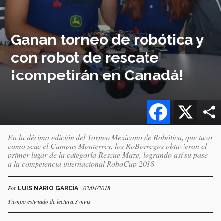
Ganan torneo de robótica y
con robot de rescate
¡competirán en Canadá!
Facebook
X
En la décima edición del Torneo Mexicano de Robótica, que tuvo
como sede el Campus Monterrey, los RoBorregos obtuvieron el
primer lugar de la categoría Rescue Maze, logrando así su pase
a la competencia internacional RoboCup 2018
Por
- 02/04/2018
LUIS MARIO GARCÍA
Tiempo estimado de lectura:3 mins