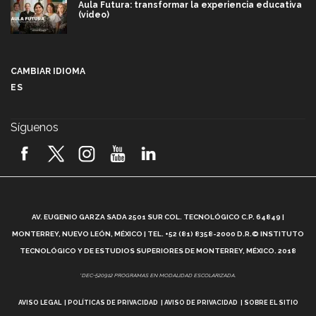
Aula Futura: transformar la experiencia educativa
(video)
Más que un festival cultural: así es la magia de
VIBRART 2026 (video)
CAMBIAR IDIOMA
ES
Javier Guzmán: investigación con impacto social
(video)
Síguenos
¡México, en el top del mundial de robótica FIRST
2026! (video)
Vida Tec: Pasión, disciplina y básquetbol, con Gael
Adame (video)
A
AV. EUGENIO GARZA SADA 2501 SUR COL. TECNOLÓGICO C.P. 64849 |
L
¿Cómo es el Modelo Educativo Tec? (video)
MONTERREY, NUEVO LEÓN, MÉXICO | TEL. +52 (81) 8358-2000 D.R.© INSTITUTO
TECNOLÓGICO Y DE ESTUDIOS SUPERIORES DE MONTERREY, MÉXICO. 2018
Vida Tec: Feminismo e Inteligencia Artificial, Paola
*DEC-520912 PROGRAMAS EN MODALIDAD ESCOLARIZADA.
Ricaurte (video)
AVISO LEGAL
POLÍTICAS DE PRIVACIDAD
AVISO DE PRIVACIDAD
SOBRE EL SITIO