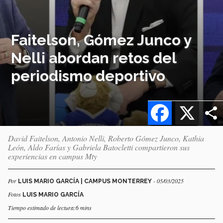
Faitelson, Gómez Junco y
Nelli abordan retos del
periodismo deportivo
Facebook
X
David Faitelson, Antonio Nelli, Roberto Gómez Junco, Kathia
León, Aldo Farías y Gabriela Batocletti compartieron sus
experiencias en campus Mty
Por
- 05/03/2025
LUIS MARIO GARCÍA | CAMPUS MONTERREY
Fotos
LUIS MARIO GARCÍA
Tiempo estimado de lectura:6 mins