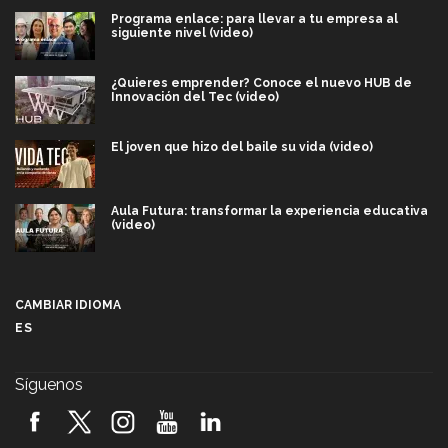
Programa enlace: para llevar a tu empresa al
siguiente nivel (video)
¿Quieres emprender? Conoce el nuevo HUB de
Innovación del Tec (video)
El joven que hizo del baile su vida (video)
Aula Futura: transformar la experiencia educativa
(video)
Más que un festival cultural: así es la magia de
VIBRART 2026 (video)
CAMBIAR IDIOMA
ES
Javier Guzmán: investigación con impacto social
(video)
Síguenos
¡México, en el top del mundial de robótica FIRST
2026! (video)