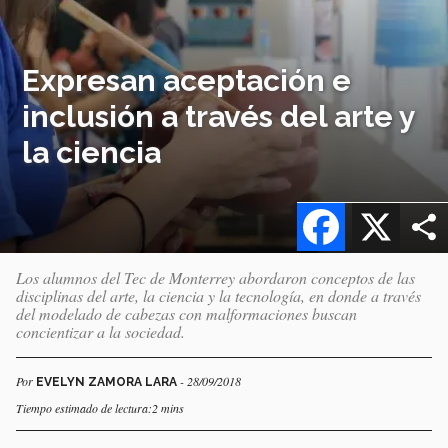
Expresan aceptación e
inclusión a través del arte y
la ciencia
Facebook
X
Los alumnos del Tec de Monterrey abordaron conceptos de las
disciplinas del arte, la ciencia y la tecnología, en donde a través
del modelado de cabezas con malformaciones buscan
concientizar a la sociedad.
Por
- 28/09/2018
EVELYN ZAMORA LARA
Tiempo estimado de lectura:2 mins