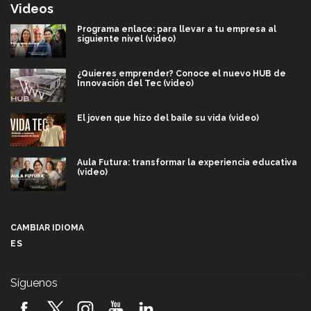
Videos
Programa enlace: para llevar a tu empresa al
siguiente nivel (video)
¿Quieres emprender? Conoce el nuevo HUB de
Innovación del Tec (video)
El joven que hizo del baile su vida (video)
Aula Futura: transformar la experiencia educativa
(video)
Más que un festival cultural: así es la magia de
VIBRART 2026 (video)
CAMBIAR IDIOMA
ES
Javier Guzmán: investigación con impacto social
(video)
Síguenos
¡México, en el top del mundial de robótica FIRST
2026! (video)