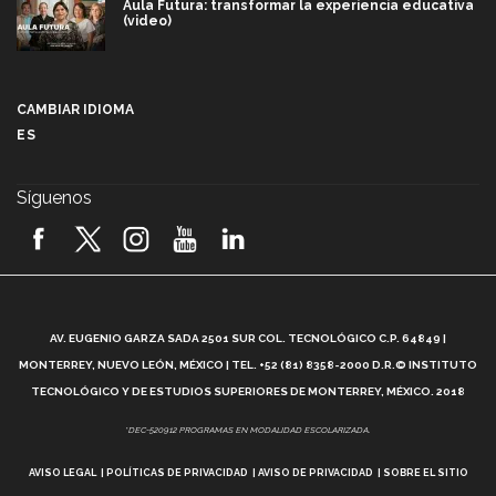
Aula Futura: transformar la experiencia educativa
(video)
Más que un festival cultural: así es la magia de
VIBRART 2026 (video)
CAMBIAR IDIOMA
ES
Javier Guzmán: investigación con impacto social
(video)
Síguenos
¡México, en el top del mundial de robótica FIRST
2026! (video)
Vida Tec: Pasión, disciplina y básquetbol, con Gael
Adame (video)
A
AV. EUGENIO GARZA SADA 2501 SUR COL. TECNOLÓGICO C.P. 64849 |
L
¿Cómo es el Modelo Educativo Tec? (video)
MONTERREY, NUEVO LEÓN, MÉXICO | TEL. +52 (81) 8358-2000 D.R.© INSTITUTO
TECNOLÓGICO Y DE ESTUDIOS SUPERIORES DE MONTERREY, MÉXICO. 2018
Vida Tec: Feminismo e Inteligencia Artificial, Paola
*DEC-520912 PROGRAMAS EN MODALIDAD ESCOLARIZADA.
Ricaurte (video)
AVISO LEGAL
POLÍTICAS DE PRIVACIDAD
AVISO DE PRIVACIDAD
SOBRE EL SITIO