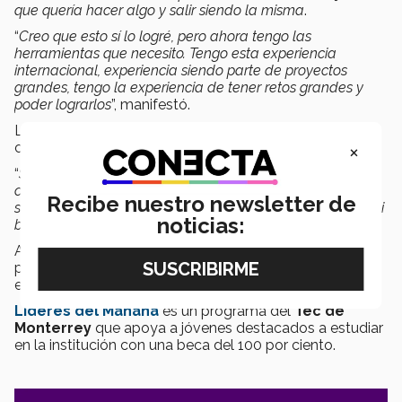
que quería hacer algo y salir siendo la misma
.
“
Creo que esto sí lo logré, pero ahora tengo las
herramientas que necesito. Tengo esta experiencia
internacional, experiencia siendo parte de proyectos
grandes, tengo la experiencia de tener retos grandes y
poder lograrlos
”, manifestó.
Larissa agradeció a
HEB
por haberle otorgado la beca
×
completa a través del programa Líderes del Mañana.
“
Siempre voy a estar agradecida con ellos de que hayan
confiado en mi perfil, lo vieron y me escogieron. Sin
Recibe nuestro newsletter de
siquiera entrevistarme decidieron confiar en mí y pagar mi
noticias:
beca
”, expuso.
Ahora Larissa espera seguir creciendo de manera
profesional y estar involucrada en proyectos que
empoderen a las mujeres.
Líderes del Mañana
es un programa del
Tec de
Monterrey
que apoya a jóvenes destacados a estudiar
en la institución con una beca del 100 por ciento.