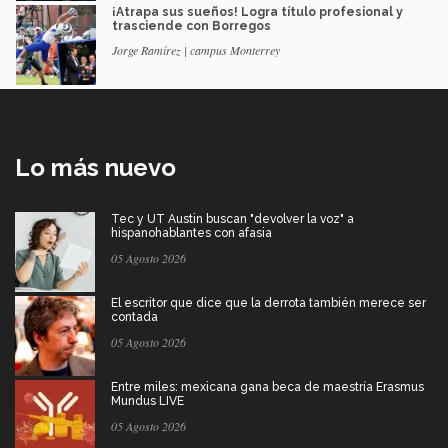
¡Atrapa sus sueños! Logra título profesional y
trasciende con Borregos
Jorge Ramírez | campus Monterrey
Lo más nuevo
Tec y UT Austin buscan "devolver la voz" a
hispanohablantes con afasia
05 Agosto 2026
El escritor que dice que la derrota también merece ser
contada
05 Agosto 2026
Entre miles: mexicana gana beca de maestría Erasmus
Mundus LIVE
05 Agosto 2026