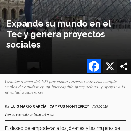
Expande su mundo en el
Tec y genera proyectos
sociales
Facebook
X
Gracias a beca del 100 por ciento Larissa Ontiveros cumple
sueños de estudiar en un intercambio internacional y apoyar a la
juventud a superarse
Por
- 16/12/2020
LUIS MARIO GARCÍA | CAMPUS MONTERREY
Tiempo estimado de lectura:4 mins
El deseo de empoderar a los jóvenes y las mujeres se