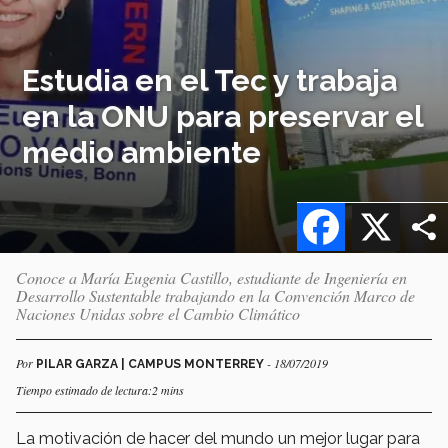
Estudia en el Tec y trabaja
en la ONU para preservar el
medio ambiente
Facebook
X
Conoce a María Eugenia Castillo, estudiante de Ingeniería en
Desarrollo Sustentable trabajando en la Convención Marco de
Naciones Unidas sobre el Cambio Climático
Por
- 18/07/2019
PILAR GARZA | CAMPUS MONTERREY
Tiempo estimado de lectura:2 mins
La motivación de hacer del mundo un mejor lugar para