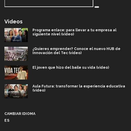
Videos
Programa enlace: para llevar a tu empresa al
siguiente nivel (video)
¿Quieres emprender? Conoce el nuevo HUB de
Innovación del Tec (video)
El joven que hizo del baile su vida (video)
Aula Futura: transformar la experiencia educativa
(video)
Más que un festival cultural: así es la magia de
VIBRART 2026 (video)
CAMBIAR IDIOMA
ES
Javier Guzmán: investigación con impacto social
(video)