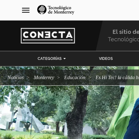
Pasar
navegación
menu
al
principal
contenido
principal
El sitio d
Tecnológic
Menu
CATEGORÍAS
VIDEOS
Comunidad
Noticias
Monterrey
Educación
Es Hi Tec! la cálida