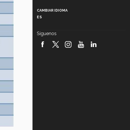
Más que un festival cultural: así es
la magia de VIBRART 2026 (video)
CAMBIAR IDIOMA
ES
Javier Guzmán: investigación con
impacto social (video)
Síguenos
¡México, en el top del mundial de
robótica FIRST 2026! (video)
Vida Tec: Pasión, disciplina y
básquetbol, con Gael Adame
(video)
¿Cómo es el Modelo Educativo
Tec? (video)
Vida Tec: Feminismo e Inteligencia
Artificial, Paola Ricaurte (video)