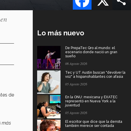
 en
Lo más nuevo
De PrepaTec Qro al mundo: el
escenario donde nació un gran
sueño
06 Agosto 2026
Tec y UT Austin buscan "devolver la
voz" a hispanohablantes con afasia
l
05 Agosto 2026
ntes de
En la ONU: mexicana y EXATEC
representó en Nueva York a la
juventud
05 Agosto 2026
El escritor que dice que la derrota
s más
también merece ser contada