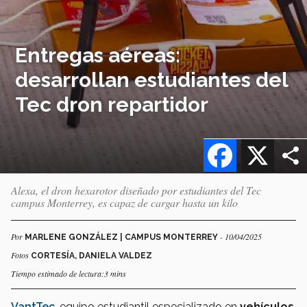
Entregas aéreas:
desarrollan estudiantes del
Tec dron repartidor
Facebook
X
Alexa, el dron hexarotor diseñado por estudiantes del Tec
campus Monterrey, es capaz de cargar hasta un kilo
Por
- 10/04/2025
MARLENE GONZÁLEZ | CAMPUS MONTERREY
Fotos
CORTESÍA, DANIELA VALDEZ
Tiempo estimado de lectura:3 mins
VantTec
, equipo estudiantil especializado en
vehículos