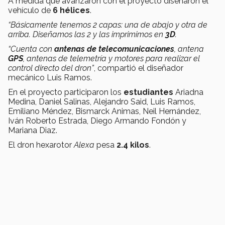
A medida que avanzaron con el proyecto diseñaron el
vehículo de
6 hélices
.
“Básicamente tenemos 2 capas: una de abajo y otra de
arriba. Diseñamos las 2 y las imprimimos en
3D
.
“Cuenta con
antenas de telecomunicaciones
, antena
GPS
, antenas de telemetría y motores para realizar el
control directo del dron”
, compartió el diseñador
mecánico Luis Ramos.
En el proyecto participaron los
estudiantes
Ariadna
Medina, Daniel Salinas, Alejandro Said, Luis Ramos,
Emiliano Méndez, Bismarck Animas, Neil Hernández,
Iván Roberto Estrada, Diego Armando Fondón y
Mariana Diaz.
El dron hexarotor
Alexa
pesa
2.4 kilos
.