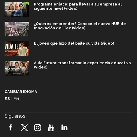
Programa enlace: para llevar a tu empresa al
siguiente nivel (video)
¿Quieres emprender? Conoce el nuevo HUB de
Innovación del Tec (video)
El joven que hizo del baile su vida (video)
Aula Futura: transformar la experiencia educativa
(video)
Más que un festival cultural: así es la magia de
VIBRART 2026 (video)
CAMBIAR IDIOMA
ES
|
EN
Javier Guzmán: investigación con impacto social
(video)
Síguenos
¡México, en el top del mundial de robótica FIRST
2026! (video)