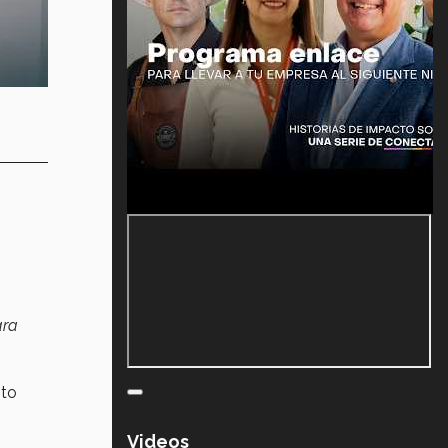
ara
nto
Videos