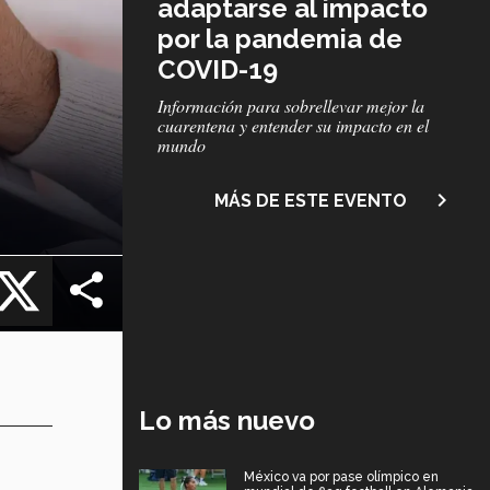
adaptarse al impacto
por la pandemia de
COVID-19
Subtítulo
Información para sobrellevar mejor la
cuarentena y entender su impacto en el
mundo
navigate_next
MÁS DE ESTE EVENTO
cebook
X
Lo más nuevo
México va por pase olímpico en