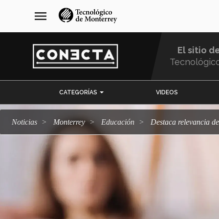
Pasar
navegación
menu
al
principal
contenido
principal
El sitio d
Tecnológic
Menu
CATEGORÍAS
VIDEOS
Comunidad
Noticias
Monterrey
Educación
Destaca relevancia d