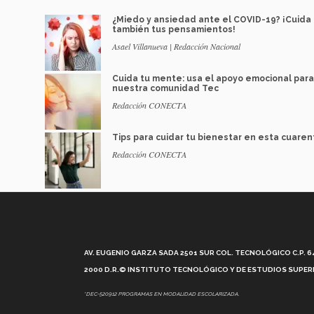
¿Miedo y ansiedad ante el COVID-19? ¡Cuida
también tus pensamientos!
Asael Villanueva | Redacción Nacional
Cuida tu mente: usa el apoyo emocional para
nuestra comunidad Tec
Redacción CONECTA
Tips para cuidar tu bienestar en esta cuare
Redacción CONECTA
AV. EUGENIO GARZA SADA 2501 SUR COL. TECNOLÓGICO C.P. 648
2000 D.R.© INSTITUTO TECNOLÓGICO Y DE ESTUDIOS SUPERI
*DEC-520912 PROGRAMAS EN MODALIDAD ESCOLARIZADA.