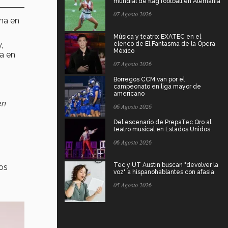
mundial de flag football en Alemania
07 Agosto 2026
na en
Música y teatro: EXATEC en el
,
elenco de El Fantasma de la Ópera
México
ta en
07 Agosto 2026
Borregos CCM van por el
campeonato en liga mayor de
americano
en
06 Agosto 2026
Del escenario de PrepaTec Qro al
teatro musical en Estados Unidos
06 Agosto 2026
Tec y UT Austin buscan "devolver la
os
voz" a hispanohablantes con afasia
05 Agosto 2026