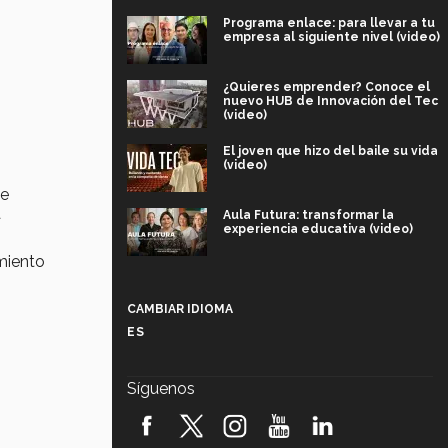
Programa enlace: para llevar a tu
empresa al siguiente nivel (video)
¿Quieres emprender? Conoce el
nuevo HUB de Innovación del Tec
(video)
El joven que hizo del baile su vida
(video)
de
a
Aula Futura: transformar la
experiencia educativa (video)
miento
Más que un festival cultural: así es
la magia de VIBRART 2026 (video)
CAMBIAR IDIOMA
ES
Javier Guzmán: investigación con
impacto social (video)
Síguenos
¡México, en el top del mundial de
robótica FIRST 2026! (video)