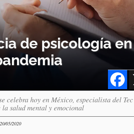
ia de psicología en
 pandemia
Fa
se celebra hoy en México, especialista del Tec
 la salud mental y emocional
 20/05/2020