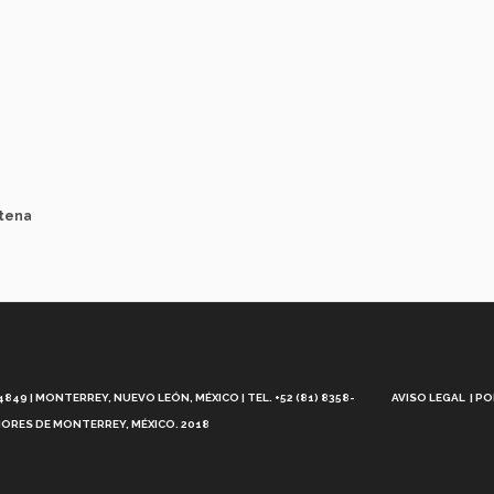
ntena
Aviso
Legal
49 | MONTERREY, NUEVO LEÓN, MÉXICO | TEL. +52 (81) 8358-
AVISO LEGAL
PO
ORES DE MONTERREY, MÉXICO. 2018