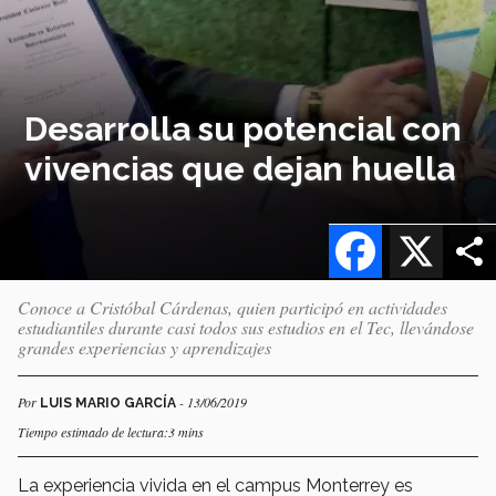
Desarrolla su potencial con
vivencias que dejan huella
Facebook
X
Conoce a Cristóbal Cárdenas, quien participó en actividades
estudiantiles durante casi todos sus estudios en el Tec, llevándose
grandes experiencias y aprendizajes
Por
- 13/06/2019
LUIS MARIO GARCÍA
Tiempo estimado de lectura:3 mins
La experiencia vivida en el campus Monterrey es