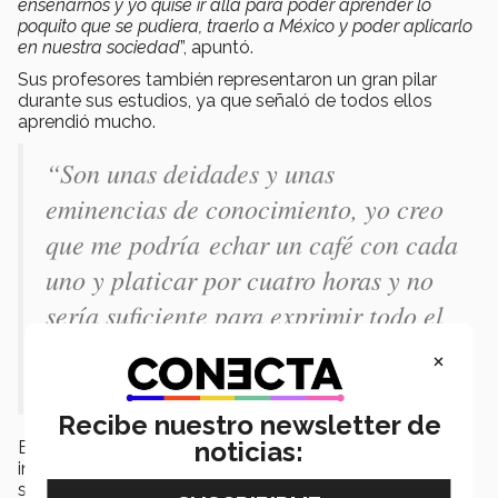
enseñarnos y yo quise ir allá para poder aprender lo
poquito que se pudiera, traerlo a México y poder aplicarlo
en nuestra sociedad
”, apuntó.
Sus profesores también representaron un gran pilar
durante sus estudios, ya que señaló de todos ellos
aprendió mucho.
“Son unas deidades y unas
eminencias de conocimiento, yo creo
que me podría echar un café con cada
uno y platicar por cuatro horas y no
sería suficiente para exprimir todo el
conocimiento que ellos nos
×
transmiten”, dijo sobre sus maestros.
Recibe nuestro newsletter de
noticias:
Entre sus planes a futuro se encuentra trabajar en la
iniciativa privada, pero también desempeñarse en el
sector público, ya sea en México u otra parte del