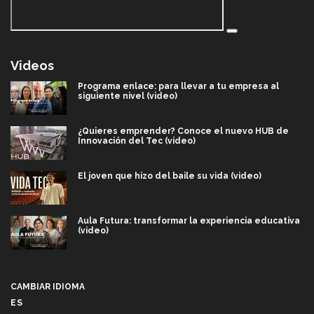
Videos
Programa enlace: para llevar a tu empresa al
siguiente nivel (video)
¿Quieres emprender? Conoce el nuevo HUB de
Innovación del Tec (video)
El joven que hizo del baile su vida (video)
Aula Futura: transformar la experiencia educativa
(video)
Más que un festival cultural: así es la magia de
VIBRART 2026 (video)
CAMBIAR IDIOMA
ES
Javier Guzmán: investigación con impacto social