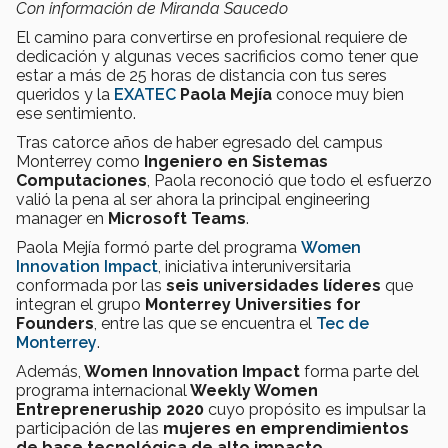
Con información de Miranda Saucedo
El camino para convertirse en profesional requiere de
dedicación y algunas veces sacrificios como tener que
estar a más de 25 horas de distancia con tus seres
queridos y la
EXATEC
Paola Mejía
conoce muy bien
ese sentimiento.
Tras catorce años de haber egresado del campus
Monterrey como
Ingeniero en Sistemas
Computaciones
, Paola reconoció que todo el esfuerzo
valió la pena al ser ahora la principal engineering
manager en
Microsoft Teams
.
Paola Mejía formó parte del programa
Women
Innovation Impact
, iniciativa interuniversitaria
conformada por las
seis universidades líderes
que
integran el grupo
Monterrey Universities for
Founders
, entre las que se encuentra el
Tec de
Monterrey
.
Además,
Women Innovation Impact
forma parte del
programa internacional
Weekly Women
Entrepreneruship 2020
cuyo propósito es impulsar la
participación de las
mujeres en emprendimientos
de base tecnológica de alto impacto
.