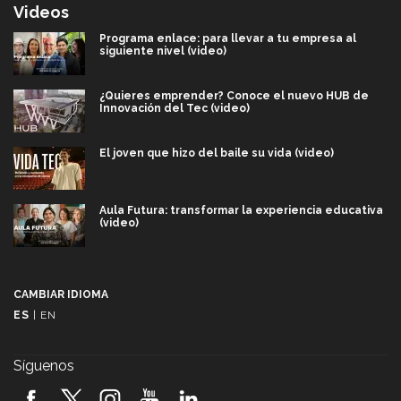
Videos
Programa enlace: para llevar a tu empresa al
siguiente nivel (video)
¿Quieres emprender? Conoce el nuevo HUB de
Innovación del Tec (video)
El joven que hizo del baile su vida (video)
Aula Futura: transformar la experiencia educativa
(video)
Más que un festival cultural: así es la magia de
VIBRART 2026 (video)
CAMBIAR IDIOMA
ES
|
EN
Javier Guzmán: investigación con impacto social
(video)
Síguenos
¡México, en el top del mundial de robótica FIRST
2026! (video)