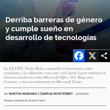
Derriba barreras de género
y cumple sueño en
desarrollo de tecnologías
Facebook
X
La EXATEC Paola Mejía compartió su trayectoria como
estudiante y los diferentes retos que vivió hasta lograr trabajar en
diversos productos como Microsoft Office 365, Bing.com,
Cortana, y más recientemente en Microsoft Teams
Por
- 22/10/2020
MARTHA MARIANO | CAMPUS MONTERREY
Tiempo estimado de lectura:4 mins