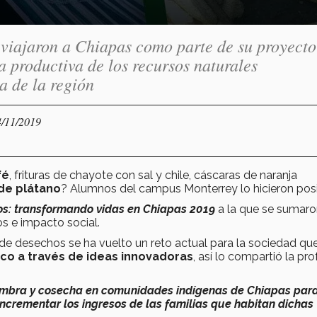
iajaron a Chiapas como parte de su proyecto
 productiva de los recursos naturales
a de la región
4/11/2019
fé
, frituras de chayote con sal y chile, cáscaras de naranja
de plátano
? Alumnos del campus Monterrey lo hicieron pos
s: transformando vidas en Chiapas 2019
a la que se sumaro
eno de retos e impacto social.
de desechos se ha vuelto un reto actual para la sociedad qu
ico a través de ideas innovadoras
, así lo compartió la pr
siembra y cosecha en comunidades indígenas de Chiapas par
incrementar los ingresos de las familias que habitan dichas