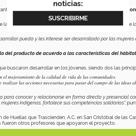
noticias:
urante esta semana se buscó
sensibilizar a los jóvenes con
 de la transformación a productos con impacto comercial de l
arrollar pueda y les interese ser desarrollado por las mujeres 
lo del producto de acuerdo a las características del hábita
ue buscaron desarrollar en los jóvenes, siendo dos las princip
n el mejoramiento de la calidad de vida de las comunidades.
 realizar las acciones necesarias para pasar del campo de las ideas 
a para conocer y relacionarse en forma directa y presencial co
ujeres indígenas, fortalece sus competencias solidarias”,
punt
 de Huellas que Trascienden, A.C. en San Cristóbal de las Ca
 fueron otros profesores que apoyaron el proyecto.