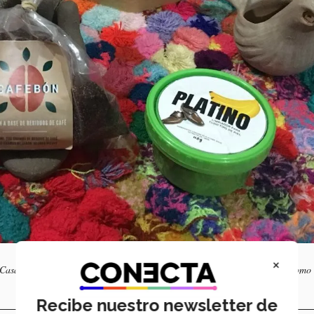
×
s Casas, Oxchuc, Tenejapa, Chiapas de Corzo, el Cañón del Sumidero, así como
Recibe nuestro newsletter de