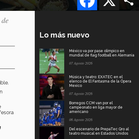
 de
Lo más nuevo
México va por pase olímpico en
mundial de flag football en Alemania
07 Agosto 2026
Música y teatro: EXATEC en el
elenco de El Fantasma de la Ópera
ible.
Mexico
n
07 Agosto 2026
Borregos CCM van por el
e
campeonato en liga mayor de
ofesora
americano
06 Agosto 2026
a
Del escenario de PrepaTec Qro al
teatro musical en Estados Unidos