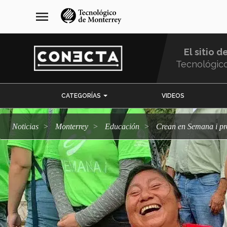
Pasar
navegación
menu
al
principal
contenido
principal
El sitio d
Tecnológic
Menu
CATEGORÍAS
VIDEOS
Comunidad
Noticias
Monterrey
Educación
Crean en Semana i p