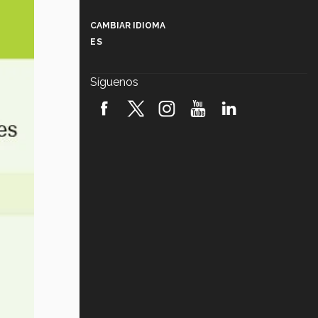
Más que un festival cultural: así es
la magia de VIBRART 2026 (video)
CAMBIAR IDIOMA
ES
Javier Guzmán: investigación con
impacto social (video)
Síguenos
¡México, en el top del mundial de
robótica FIRST 2026! (video)
Vida Tec: Pasión, disciplina y
básquetbol, con Gael Adame
(video)
¿Cómo es el Modelo Educativo
Tec? (video)
Vida Tec: Feminismo e Inteligencia
Artificial, Paola Ricaurte (video)