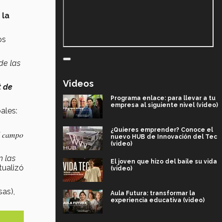
 la
os
de las
Videos
t de
Programa enlace: para llevar a tu
empresa al siguiente nivel (video)
ales:
¿Quieres emprender? Conoce el
al campo
nuevo HUB de Innovación del Tec
(video)
n las
El joven que hizo del baile su vida
ualizó
(video)
sas),
Aula Futura: transformar la
experiencia educativa (video)