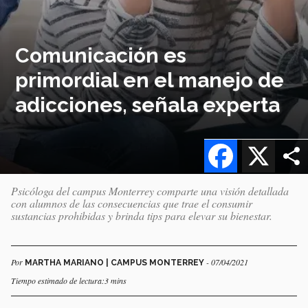
Comunicación es
primordial en el manejo de
adicciones, señala experta
Facebook
X
Psicóloga del campus Monterrey comparte una visión detallada
con alumnos de las consecuencias que trae el consumir
sustancias prohibidas y brinda tips para elevar su bienestar.
Por
- 07/04/2021
MARTHA MARIANO | CAMPUS MONTERREY
Tiempo estimado de lectura:3 mins