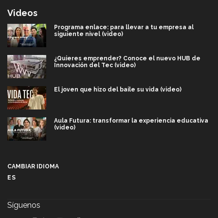
Videos
Programa enlace: para llevar a tu empresa al
siguiente nivel (video)
¿Quieres emprender? Conoce el nuevo HUB de
Innovación del Tec (video)
El joven que hizo del baile su vida (video)
Aula Futura: transformar la experiencia educativa
(video)
Más que un festival cultural: así es la magia de
VIBRART 2026 (video)
CAMBIAR IDIOMA
ES
Javier Guzmán: investigación con impacto social
(video)
Síguenos
¡México, en el top del mundial de robótica FIRST