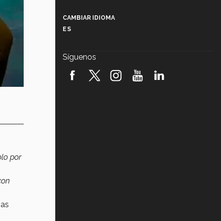
Más que un festival cultural: así es
la magia de VIBRART 2026 (video)
CAMBIAR IDIOMA
ES
Javier Guzmán: investigación con
impacto social (video)
Síguenos
¡México, en el top del mundial de
robótica FIRST 2026! (video)
Vida Tec: Pasión, disciplina y
básquetbol, con Gael Adame
(video)
¿Cómo es el Modelo Educativo
Tec? (video)
olo por
Vida Tec: Feminismo e Inteligencia
Artificial, Paola Ricaurte (video)
con
ias