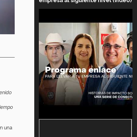
empresa al siguiente nivel (video)
tenido
 tiempo
ún una