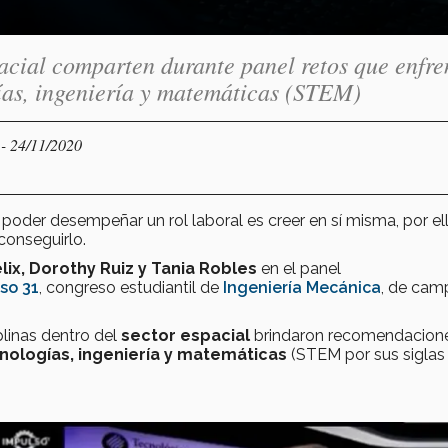
pacial comparten durante panel retos que enfre
gías, ingeniería y matemáticas (STEM)
- 24/11/2020
Y
poder desempeñar un rol laboral es creer en sí misma, por el
conseguirlo.
lix, Dorothy Ruiz y Tania Robles
en el panel
so 31
, congreso estudiantil de
Ingeniería Mecánica
, de cam
iplinas dentro del
sector espacial
brindaron recomendacion
cnologías, ingeniería y matemáticas
(STEM por sus siglas