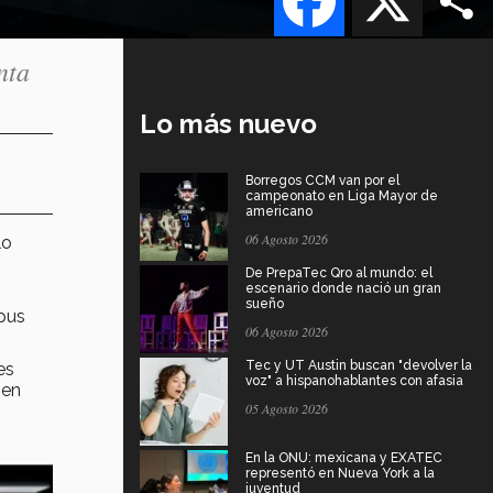
nta
Lo más nuevo
Borregos CCM van por el
campeonato en Liga Mayor de
americano
06 Agosto 2026
lo
De PrepaTec Qro al mundo: el
escenario donde nació un gran
sueño
pus
06 Agosto 2026
Tec y UT Austin buscan "devolver la
es
voz" a hispanohablantes con afasia
 en
05 Agosto 2026
En la ONU: mexicana y EXATEC
representó en Nueva York a la
juventud