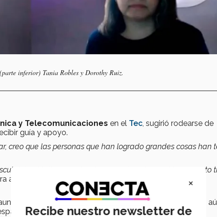
(parte inferior) Tania Robles y Dorothy Ruiz.
rónica y Telecomunicaciones
en el
Tec
, sugirió rodearse de
cibir guía y apoyo.
ar, creo que las personas que han logrado grandes cosas han 
descubrir tu objetivo y quebrarlo por metas alcanzables en corto
era astronauta análoga mexicana en una simulación de
×
, aunque existe un avance en México, se siguen observando a
Recibe nuestro newsletter de
espacial.