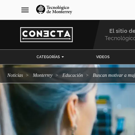
Pasar
navegación
menu
al
principal
contenido
principal
El sitio d
Tecnológic
Menu
CATEGORÍAS
VIDEOS
Comunidad
Noticias
Monterrey
Educación
Buscan motivar a muj