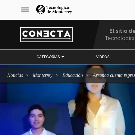
Pasar
navegación
menu
al
principal
contenido
principal
El sitio d
Tecnológic
Menu
CATEGORÍAS
VIDEOS
Comunidad
Noticias
Monterrey
Educación
Arranca cuenta regre