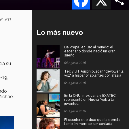
e en
Lo más nuevo
De PrepaTec Qro al mundo: el
escenario donde nació un gran
sueño
06 Agosto 2026
ía su
Tec y UT Austin buscan "devolver la
voz" a hispanohablantes con afasia
-19,
05 Agosto 2026
ando
En la ONU: mexicana y EXATEC
Michael
representó en Nueva York a la
juventud
05 Agosto 2026
El escritor que dice que la derrota
también merece ser contada