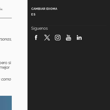
Más que un festival cultural: así es
la magia de VIBRART 2026 (video)
ia.
CAMBIAR IDIOMA
ES
Javier Guzmán: investigación con
impacto social (video)
Síguenos
¡México, en el top del mundial de
robótica FIRST 2026! (video)
rsonas,
Vida Tec: Pasión, disciplina y
básquetbol, con Gael Adame
(video)
pero si
¿Cómo es el Modelo Educativo
mejor
Tec? (video)
os como
Vida Tec: Feminismo e Inteligencia
Artificial, Paola Ricaurte (video)