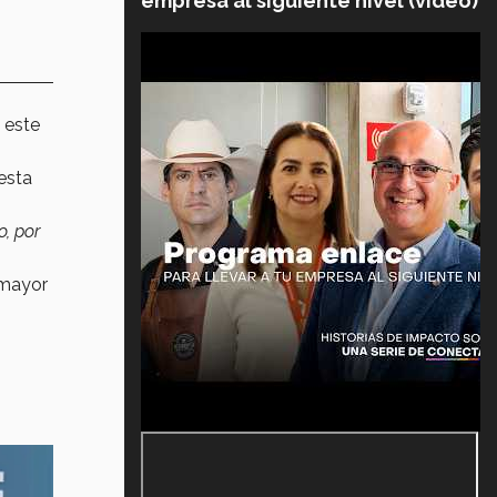
empresa al siguiente nivel (video)
 este
esta
, por
 mayor