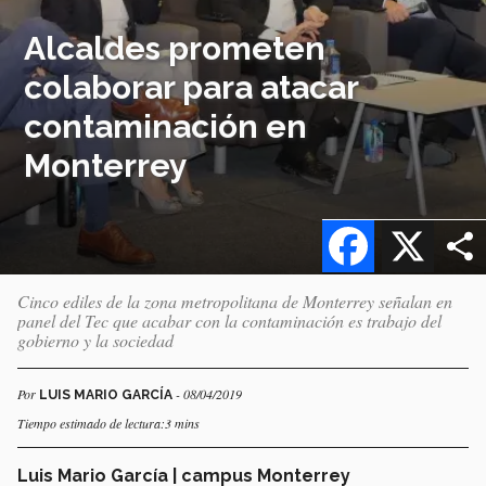
Alcaldes prometen
colaborar para atacar
contaminación en
Monterrey
Facebook
X
Cinco ediles de la zona metropolitana de Monterrey señalan en
panel del Tec que acabar con la contaminación es trabajo del
gobierno y la sociedad
Por
- 08/04/2019
LUIS MARIO GARCÍA
Tiempo estimado de lectura:3 mins
Luis Mario García | campus Monterrey