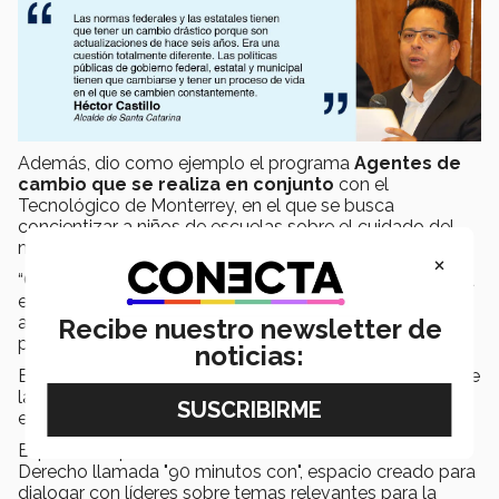
Además, dio como ejemplo el programa
Agentes de
cambio que se realiza en conjunto
con el
Tecnológico de Monterrey, en el que se busca
concientizar a niños de escuelas sobre el cuidado del
medio ambiente.
×
“Capacitamos a bibliotecarios, a maestros y papás para
el cambio de cultura para el medio ambiente. Eso es
algo muy importante porque el contaminar es un
Recibe nuestro newsletter de
problema también de cultura”, expresó.
noticias:
El moderador del panel fue Julio César Cruz, profesor de
la Escuela de Ciencias Sociales y Gobierno y
especialista en derecho ambiental.
El panel fue parte de la iniciativa de los alumnos
Derecho llamada "90 minutos con", espacio creado para
dialogar con líderes sobre temas relevantes para la