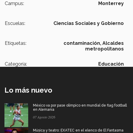
Campus:
Monterrey
Escuelas:
Ciencias Sociales y Gobierno
Etiquetas:
contaminación,
Alcaldes
metropolitanos
Categoría:
Educación
Lo más nuevo
México va por pase olímpico en mundial de flag football
en Alemania
07 Agosto 2026
Música y teatro: EXATEC en el elenco de El Fantasma