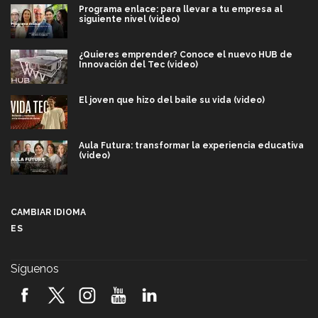
Programa enlace: para llevar a tu empresa al
siguiente nivel (video)
¿Quieres emprender? Conoce el nuevo HUB de
Innovación del Tec (video)
El joven que hizo del baile su vida (video)
Aula Futura: transformar la experiencia educativa
(video)
Más que un festival cultural: así es la magia de
VIBRART 2026 (video)
CAMBIAR IDIOMA
ES
Javier Guzmán: investigación con impacto social
(video)
Síguenos
¡México, en el top del mundial de robótica FIRST
2026! (video)