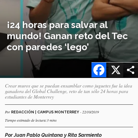
¡24 horas para salvar al
mundo! Ganan reto del Tec
con paredes ‘lego’
Facebook
X
Crear muros que se puedan ensamblar como juguetes fue la idea
ganadora del Global Challenge, reto de tan sólo 24 horas para
estudiantes de Monterrey
Por
- 22/10/2019
REDACCIÓN | CAMPUS MONTERREY
Tiempo estimado de lectura:3 mins
Por Juan Pablo Quintana y Rita Sarmiento