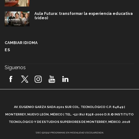
Aula Futura: transformar la experiencia educativa
(video)
Más que un festival cultural: así es la magia de
VIBRART 2026 (video)
CAMBIAR IDIOMA
ES
Javier Guzmán: investigación con impacto social
(video)
Síguenos
¡México, en el top del mundial de robótica FIRST
2026! (video)
Vida Tec: Pasión, disciplina y básquetbol, con Gael
Adame (video)
A
AV. EUGENIO GARZA SADA 2501 SUR COL. TECNOLÓGICO C.P. 64849 |
L
¿Cómo es el Modelo Educativo Tec? (video)
MONTERREY, NUEVO LEÓN, MÉXICO | TEL. +52 (81) 8358-2000 D.R.© INSTITUTO
TECNOLÓGICO Y DE ESTUDIOS SUPERIORES DE MONTERREY, MÉXICO. 2018
Vida Tec: Feminismo e Inteligencia Artificial, Paola
*DEC-520912 PROGRAMAS EN MODALIDAD ESCOLARIZADA.
Ricaurte (video)