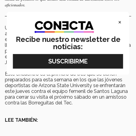
aficionados.
×
Una a una las jugadoras se enfilaron frente a la portería
animadas por las porras en las gradas hasta el
Recibe nuestro newsletter de
emocionante momento en el que ambos equipos
llegaron a un marcador de 4-4, yéndose a muerte súbita
noticias:
para lograr el triunfo que finalmente se lo llevaría el
equipo de Arizona State con un disparo de la jugadora
Jess Bell en medio del estallido de la multitud.
Este encuentro es el primero de tres que se tienen
preparados para esta semana en los que las jóvenes
deportistas de Arizona State University se enfrentarán
este jueves contra el equipo femenil de Santos Laguna
para cerrar su visita el próximo sábado en un amistoso
contra las Borreguitas del Tec.
LEE TAMBIÉN: