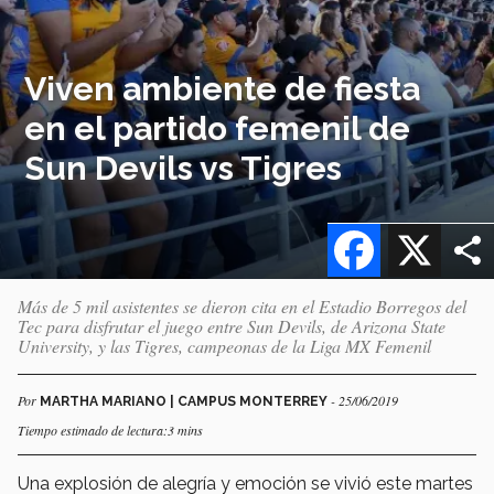
Viven ambiente de fiesta
en el partido femenil de
Sun Devils vs Tigres
Facebook
X
Más de 5 mil asistentes se dieron cita en el Estadio Borregos del
Tec para disfrutar el juego entre Sun Devils, de Arizona State
University, y las Tigres, campeonas de la Liga MX Femenil
Por
- 25/06/2019
MARTHA MARIANO | CAMPUS MONTERREY
Tiempo estimado de lectura:3 mins
Una explosión de alegría y emoción se vivió este martes