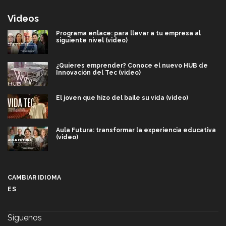
Videos
Programa enlace: para llevar a tu empresa al
siguiente nivel (video)
¿Quieres emprender? Conoce el nuevo HUB de
Innovación del Tec (video)
El joven que hizo del baile su vida (video)
Aula Futura: transformar la experiencia educativa
(video)
Más que un festival cultural: así es la magia de
VIBRART 2026 (video)
CAMBIAR IDIOMA
ES
Javier Guzmán: investigación con impacto social
(video)
Síguenos