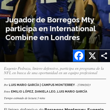
Jugador de Borregos Mty
participa en International
Combine en Londres
Facebook
X
Eugenio Pedraza, liniero defensivo, participa en programa de la
NFL en busca de una oportunidad en un equipo profesional
Por
- 27/09/2023
LUIS MARIO GARCÍA | CAMPUS MONTERREY
Fotos
EMILIO LÓPEZ, DANIELA LEO, LUIS MARIO GARCÍA
Tiempo estimado de lectura:3 mins
El liniero defensivo de
Borregos Monterrey
,
Eugenio