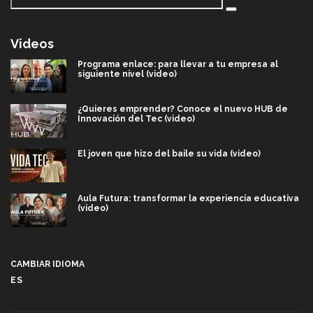
Videos
Programa enlace: para llevar a tu empresa al
siguiente nivel (video)
¿Quieres emprender? Conoce el nuevo HUB de
Innovación del Tec (video)
El joven que hizo del baile su vida (video)
Aula Futura: transformar la experiencia educativa
(video)
Más que un festival cultural: así es la magia de
VIBRART 2026 (video)
CAMBIAR IDIOMA
ES
Javier Guzmán: investigación con impacto social
(video)