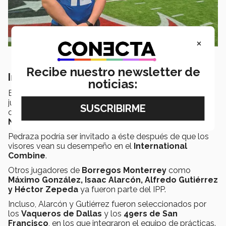
×
Recibe nuestro newsletter de
International Player Pathway
noticias:
El
International
Player Pathway
es el programa para
jugadores fuera de
Estados Unidos
que les brinda la
oportunidad de poder competir por un puesto en la
NFL
.
Pedraza podría ser invitado a éste después de que los
visores vean su desempeño en el
International
Combine
.
Otros jugadores de
Borregos Monterrey
como
Máximo González, Isaac Alarcón, Alfredo Gutiérrez
y Héctor Zepeda
ya fueron parte del IPP.
Incluso, Alarcón y Gutiérrez fueron seleccionados por
los
Vaqueros de Dallas
y los
49ers de San
Francisco
, en los que integraron el equipo de prácticas.