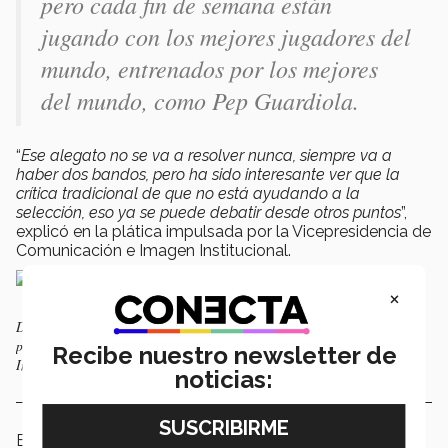
pero cada fin de semana están
jugando con los mejores jugadores del
mundo, entrenados por los mejores
del mundo, como Pep Guardiola.
“
Ese alegato no se va a resolver nunca, siempre va a
haber dos bandos, pero ha sido interesante ver que la
crítica tradicional de que no está ayudando a la
selección, eso ya se puede debatir desde otros puntos
”,
explicó en la plática impulsada por la Vicepresidencia de
Comunicación e Imagen Institucional.
×
Después de la conferencia se entabló un diálogo con alumnos moderado
por Rodolfo Rubio, vicepresidente de Comunicación e Imagen
Recibe nuestro newsletter de
Institucional.
noticias:
El deporte también promueve la tolerancia hacia otras