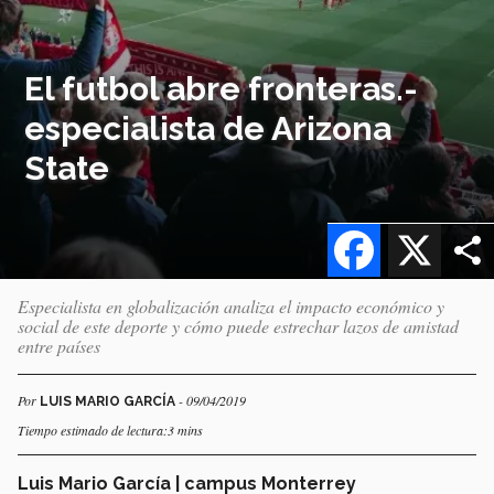
El futbol abre fronteras.-
especialista de Arizona
State
Facebook
X
Especialista en globalización analiza el impacto económico y
social de este deporte y cómo puede estrechar lazos de amistad
entre países
Por
- 09/04/2019
LUIS MARIO GARCÍA
Tiempo estimado de lectura:3 mins
Luis Mario García | campus Monterrey