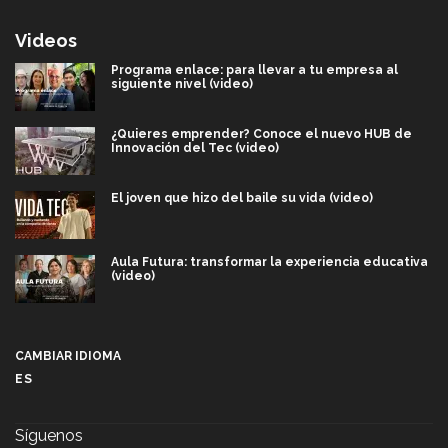
Videos
Programa enlace: para llevar a tu empresa al
siguiente nivel (video)
¿Quieres emprender? Conoce el nuevo HUB de
Innovación del Tec (video)
El joven que hizo del baile su vida (video)
Aula Futura: transformar la experiencia educativa
(video)
Más que un festival cultural: así es la magia de
VIBRART 2026 (video)
CAMBIAR IDIOMA
ES
Javier Guzmán: investigación con impacto social
(video)
Síguenos