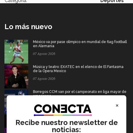
Categoría:
Deportes
Lo más nuevo
México va por pase olímpico en mundial de flag football
en Alemania
07 Agosto 2026
Música y teatro: EXATEC en el elenco de El Fantasma
de la Ópera Mexico
07 Agosto 2026
Borregos CCM van por el campeonato en liga mayor de
americano
×
06 Agosto 2026
Del escenario de PrepaTec Qro al teatro musical en
Recibe nuestro newsletter de
Estados Unidos
noticias:
06 Agosto 2026