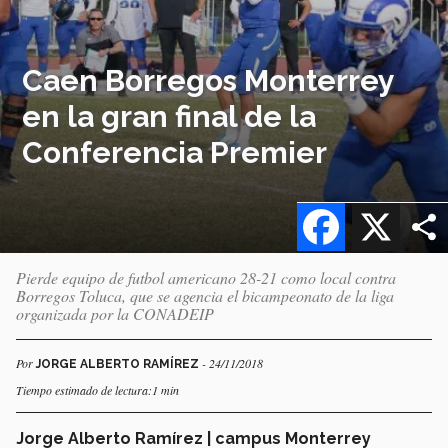
Caen Borregos Monterrey
en la gran final de la
Conferencia Premier
Facebook
X
Pierde equipo de futbol americano 28-21 como local contra
Borregos Toluca, que se agencia el bicampeonato de la liga
organizada por la CONADEIP
Por
- 24/11/2018
JORGE ALBERTO RAMÍREZ
Tiempo estimado de lectura:1 min
Jorge Alberto Ramírez | campus Monterrey