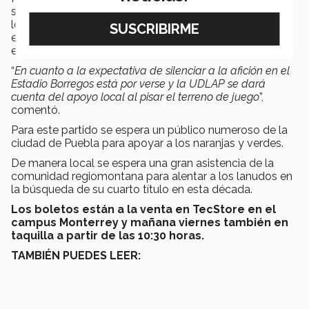
señaló que esperan una gran entrada para presenciar a
los dos mejores equipos del futbol americano
estudiantil en el País, que de manera justa se enfrentan
en esta final.
“
En cuanto a la expectativa de silenciar a la afición en el
Estadio Borregos está por verse y la UDLAP se dará
cuenta del apoyo local al pisar el terreno de juego
”,
comentó.
Para este partido se espera un público numeroso de la
ciudad de Puebla para apoyar a los naranjas y verdes.
De manera local se espera una gran asistencia de la
comunidad regiomontana para alentar a los lanudos en
la búsqueda de su cuarto título en esta década.
Los boletos están a la venta en TecStore en el
campus Monterrey y mañana viernes también en
taquilla a partir de las 10:30 horas.
TAMBIÉN PUEDES LEER: