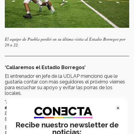
El equipo de Puebla perdió en su última visita al Estadio Borregos por
28 a 22.
‘Callaremos el Estadio Borregos’
El entrenador en jefe de la UDLAP mencionó que le
gustaría contar con más seguidores el próximo viernes
para escuchar su apoyo y evitar las porras de los
locales.
“
No quiero escuchar ‘Los Borreeegos, los Borreeegos’,
×
eso no, me choca
, nuestro trabajo va a ser poner a ese
Estadio en silencio. Queremos callar el Estadio, estamos
trabajando para hacer eso
”, dijo.
Recibe nuestro newsletter de
En entrevista aparte, el director de Liderazgo y
noticias:
Formación Estudiantil de la Región Norte, Jorge Rocha,