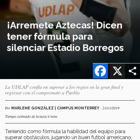
¡Arremete Aztecas! Dicen
tener fórmula para
silenciar Estadio Borregos
Facebook
X
La UDLAP confía en superar a los regios en la gran final y
regresar con el campeonato a Puebla
Por
- 21/11/2019
MARLENE GONZÁLEZ | CAMPUS MONTERREY
Tiempo estimado de lectura:4 mins
Teniendo como fórmula la habilidad del equipo para
superar obstáculos, jugando un buen futbol americano,