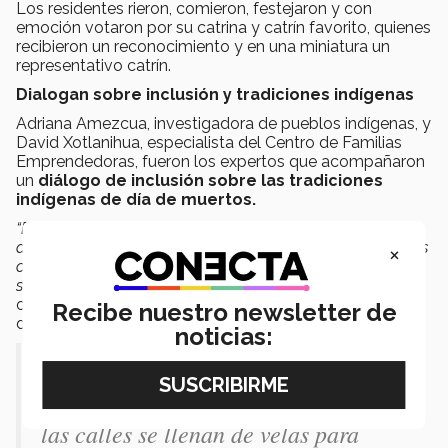
Los residentes rieron, comieron, festejaron y con
emoción votaron por su catrina y catrín favorito, quienes
recibieron un reconocimiento y en una miniatura un
representativo catrín.
Dialogan sobre inclusión y tradiciones indígenas
Adriana Amezcua, investigadora de pueblos indígenas, y
David Xotlanihua, especialista del Centro de Familias
Emprendedoras, fueron los expertos que acompañaron
un
diálogo de inclusión sobre las tradiciones
indígenas de día de muertos.
“Esta tradición del día de muertos se deriva de los cultos
a los muertos de civilizaciones antiguas, y era con motivos
×
ceremoniales para venerar a la muerte, dándole un
significado de renacimiento”
, compartió Xotlanihua,
originario de Tuxpanguillo, Veracruz, una comunidad
Recibe nuestro newsletter de
donde las tradiciones se respiran.
noticias:
“Se ponen altares, y no pueden faltar
las flores de cempasúchil, y, además,
las calles se llenan de velas para