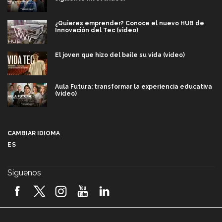
¿Quieres emprender? Conoce el nuevo HUB de
Innovación del Tec (video)
El joven que hizo del baile su vida (video)
Aula Futura: transformar la experiencia educativa
(video)
Más que un festival cultural: así es la magia de
VIBRART 2026 (video)
CAMBIAR IDIOMA
ES
Javier Guzmán: investigación con impacto social
(video)
Síguenos
¡México, en el top del mundial de robótica FIRST
2026! (video)
Vida Tec: Pasión, disciplina y básquetbol, con Gael
Adame (video)