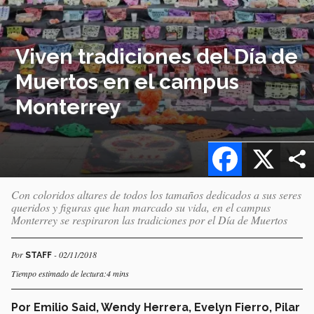
Viven tradiciones del Día de
Muertos en el campus
Monterrey
Facebook
X
Con coloridos altares de todos los tamaños dedicados a sus seres
queridos y figuras que han marcado su vida, en el campus
Monterrey se respiraron las tradiciones por el Día de Muertos
Por
- 02/11/2018
STAFF
Tiempo estimado de lectura:4 mins
Por Emilio Said, Wendy Herrera, Evelyn Fierro, Pilar