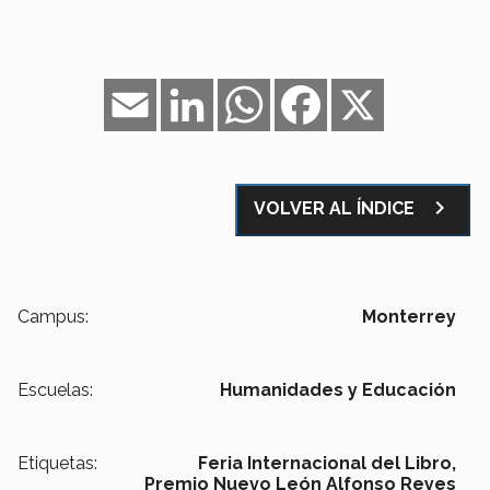
Email
LinkedIn
WhatsApp
Facebook
X
navigate_next
VOLVER AL ÍNDICE
Campus:
Monterrey
Escuelas:
Humanidades y Educación
Etiquetas:
Feria Internacional del Libro,
Premio Nuevo León Alfonso Reyes