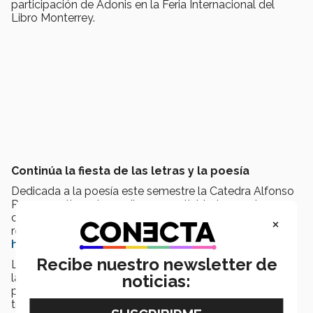
participación de Adonis en la Feria Internacional del
Libro Monterrey.
Continúa la fiesta de las letras y la poesía
Dedicada a la poesía este semestre la Catedra Alfonso
Reyes continuará con diversas actividades en el
campus Monterrey hasta el mes de noviembre, puedes
×
revisar la programación completa en la página
http://catedraalfonsoreyes.org/
Recibe nuestro newsletter de
La cátedra está enfocada en brindar una mezcla entre
las expresiones contemporáneas y tradicionales de la
noticias:
poesía con lo que se busca dar a conocer cómo a
través de las herramientas modernas se puede crear