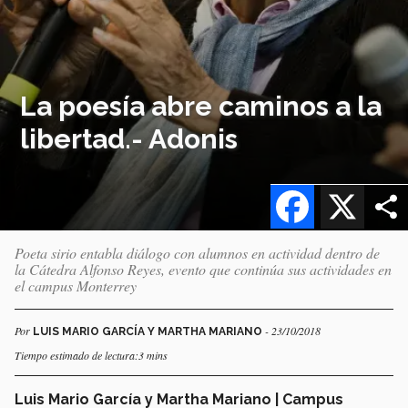
La poesía abre caminos a la
libertad.- Adonis
Facebook
X
Poeta sirio entabla diálogo con alumnos en actividad dentro de
la Cátedra Alfonso Reyes, evento que continúa sus actividades en
el campus Monterrey
Por
- 23/10/2018
LUIS MARIO GARCÍA Y MARTHA MARIANO
Tiempo estimado de lectura:3 mins
Luis Mario García y Martha Mariano | Campus