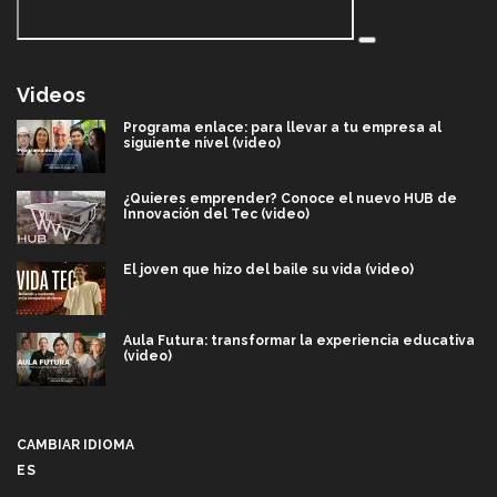
Videos
Programa enlace: para llevar a tu empresa al
siguiente nivel (video)
¿Quieres emprender? Conoce el nuevo HUB de
Innovación del Tec (video)
El joven que hizo del baile su vida (video)
Aula Futura: transformar la experiencia educativa
(video)
Más que un festival cultural: así es la magia de
VIBRART 2026 (video)
CAMBIAR IDIOMA
ES
Javier Guzmán: investigación con impacto social