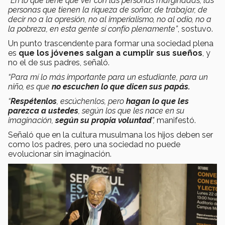
“En lo que tiene que ver con las personas marginadas, las
personas que tienen la riqueza de soñar, de trabajar, de
decir no a la opresión, no al imperialismo, no al odio, no a
la pobreza, en esta gente sí confío plenamente”
, sostuvo.
Un punto trascendente para formar una sociedad plena
es
que los jóvenes salgan a cumplir sus sueños
, y
no el de sus padres, señaló.
“Para mí lo más importante para un estudiante, para un
niño, es que
no escuchen lo que dicen sus papás.
“
Respétenlos
, escúchenlos, pero
hagan lo que les
parezca a ustedes
, según los que les nace en su
imaginación,
según su propia voluntad
”,
manifestó.
Señaló que en la cultura musulmana los hijos deben ser
como los padres, pero una sociedad no puede
evolucionar sin imaginación.