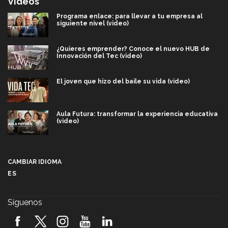
Videos
Programa enlace: para llevar a tu empresa al
siguiente nivel (video)
¿Quieres emprender? Conoce el nuevo HUB de
Innovación del Tec (video)
El joven que hizo del baile su vida (video)
Aula Futura: transformar la experiencia educativa
(video)
Más que un festival cultural: así es la magia de
VIBRART 2026 (video)
CAMBIAR IDIOMA
ES
Javier Guzmán: investigación con impacto social
(video)
Síguenos
¡México, en el top del mundial de robótica FIRST
2026! (video)