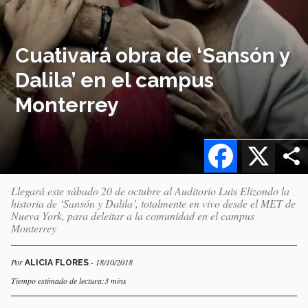
Cuativará obra de ‘Sansón y
Dalila’ en el campus
Monterrey
Facebook
X
Llegará este sábado 20 de octubre al Auditorio Luis Elizondo la
historia de ‘Sansón y Dalila’, totalmente en vivo desde el MET de
Nueva York, para deleitar a la comunidad en el campus
Monterrey
Por
- 18/10/2018
ALICIA FLORES
Tiempo estimado de lectura:3 mins