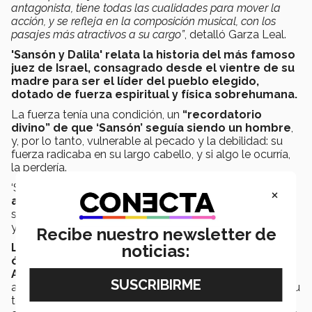
antagonista, tiene todas las cualidades para mover la
acción, y se refleja en la composición musical, con los
pasajes más atractivos a su cargo”
, detalló Garza Leal.
'Sansón y Dalila' relata la historia del más famoso
juez de Israel, consagrado desde el vientre de su
madre para ser el líder del pueblo elegido,
dotado de fuerza espiritual y física sobrehumana.
La fuerza tenía una condición, un
“recordatorio
divino” de que ‘Sansón’ seguía siendo un hombre
,
y, por lo tanto, vulnerable al pecado y la debilidad: su
fuerza radicaba en su largo cabello, y si algo le ocurría,
la perdería.
‘Sansón’ es
vencido por un enemigo carente de
×
armas y de fuerza física: ‘Dalila’,
elegida por el sumo
sacerdote del culto de Dagón para enamorar a ‘Sansón’
y así poder arrancarle su secreto y derrotarlo.
Recibe nuestro newsletter de
Las actividades previo a la presentación de la
noticias:
ópera iniciarán a las 11:10 horas en el Lobby del
Auditorio Luis Elizondo
con la plática de introducción
a la obra, misma que comenzará a las 11:55 horas, y, a su
término, se llevará a cabo el “After”, espacio de análisis,