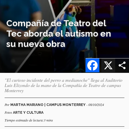
Compañía de Teatro del
Tec aborda el autismo en
su nueva obra
Facebook
X
"El curioso incidente del perro a medianoche" llega al Auditorio
Luis Elizondo de la mano de la Compañía de Teatro de campus
Monterrey
Por
- 08/10/2024
MARTHA MARIANO | CAMPUS MONTERREY
Fotos
ARTE Y CULTURA
Tiempo estimado de lectura:3 mins