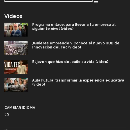
Videos
Programa enlace: para llevar a tu empresa al
siguiente nivel (video)
¿Quieres emprender? Conoce el nuevo HUB de
Innovación del Tec (video)
El joven que hizo del baile su vida (video)
Aula Futura: transformar la experiencia educativa
(video)
Más que un festival cultural: así es la magia de
VIBRART 2026 (video)
CAMBIAR IDIOMA
ES
Javier Guzmán: investigación con impacto social
(video)