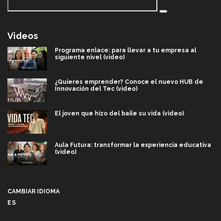
Videos
Programa enlace: para llevar a tu empresa al
siguiente nivel (video)
¿Quieres emprender? Conoce el nuevo HUB de
Innovación del Tec (video)
El joven que hizo del baile su vida (video)
Aula Futura: transformar la experiencia educativa
(video)
Más que un festival cultural: así es la magia de
VIBRART 2026 (video)
CAMBIAR IDIOMA
ES
Javier Guzmán: investigación con impacto social
(video)