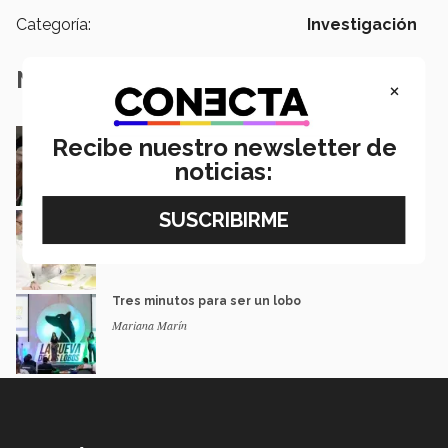
Categoría:
Investigación
Notas Relacionadas
×
¿Por qué no debemos temerle a estas
Recibe nuestro newsletter de
bacterias?
noticias:
Michelle Castillo
Estudiantes mexicanas crean un bioplástico a
base de mango
Antonio Leal
Tres minutos para ser un lobo
Mariana Marín