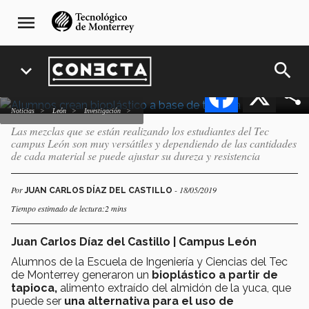
Pasar
navegación
Alumnos crean bioplástico
menu
al
principal
a base de tapioca
contenido
principal
search
expand_more
Facebook
X
Noticias
León
Investigación
Las mezclas que se están realizando los estudiantes del Tec
campus León son muy versátiles y dependiendo de las cantidades
de cada material se puede ajustar su dureza y resistencia
Por
- 18/05/2019
JUAN CARLOS DÍAZ DEL CASTILLO
Tiempo estimado de lectura:2 mins
Juan Carlos Díaz del Castillo | Campus León
Alumnos de la Escuela de Ingeniería y Ciencias del Tec
de Monterrey generaron un
bioplástico a partir de
tapioca,
alimento extraído del almidón de la yuca, que
puede ser
una alternativa para el uso de