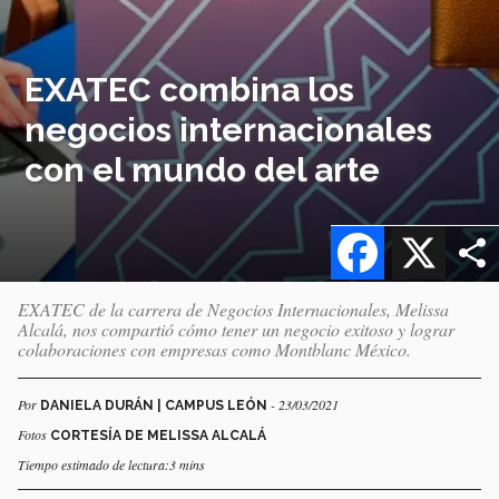
EXATEC combina los
negocios internacionales
con el mundo del arte
Facebook
X
EXATEC de la carrera de Negocios Internacionales, Melissa
Alcalá, nos compartió cómo tener un negocio exitoso y lograr
colaboraciones con empresas como Montblanc México.
Por
- 23/03/2021
DANIELA DURÁN | CAMPUS LEÓN
Fotos
CORTESÍA DE MELISSA ALCALÁ
Tiempo estimado de lectura:3 mins