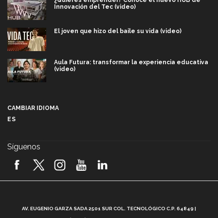
Innovación del Tec (video)
El joven que hizo del baile su vida (video)
Aula Futura: transformar la experiencia educativa
(video)
Más que un festival cultural: así es la magia de
VIBRART 2026 (video)
CAMBIAR IDIOMA
ES
Javier Guzmán: investigación con impacto social
(video)
Síguenos
¡México, en el top del mundial de robótica FIRST
2026! (video)
Vida Tec: Pasión, disciplina y básquetbol, con Gael
Adame (video)
A
AV. EUGENIO GARZA SADA 2501 SUR COL. TECNOLÓGICO C.P. 64849 |
L
¿Cómo es el Modelo Educativo Tec? (video)