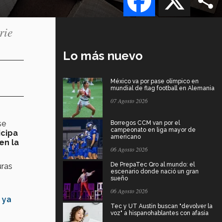
rie
Lo más nuevo
México va por pase olímpico en
mundial de flag football en Alemania
07 Agosto 2026
se
Borregos CCM van por el
campeonato en liga mayor de
icipa
americano
en la
06 Agosto 2026
De PrepaTec Qro al mundo: el
uras
escenario donde nació un gran
sueño
06 Agosto 2026
s ya
Tec y UT Austin buscan "devolver la
voz" a hispanohablantes con afasia