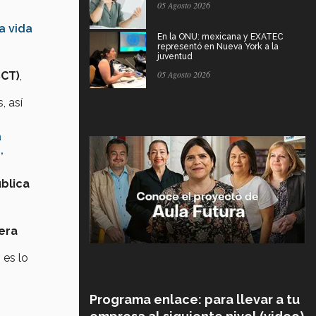
05 Agosto 2026
a vida
En la ONU: mexicana y EXATEC
representó en Nueva York a la
juventud
05 Agosto 2026
SCT)
,
, así
a
,
blica
iera
 es lo
Programa enlace: para llevar a tu