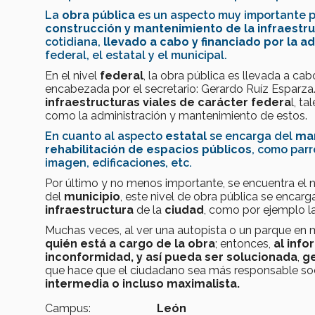
La
obra pública
es un aspecto muy importante pa
construcción y mantenimiento de la infraestr
cotidiana,
llevado a cabo y financiado por la a
federal, el estatal y el municipal.
En el nivel
federal
, la obra pública es llevada a cab
encabezada por el secretario: Gerardo Ruíz Esparza
infraestructuras viales de carácter federa
l, t
como la administración y mantenimiento de estos.
En cuanto al aspecto
estatal
se encarga del
man
rehabilitación de espacios públicos
, como parr
imagen, edificaciones, etc.
Por último y no menos importante, se encuentra el n
del
municipio
, este nivel de obra pública se encar
infraestructura
de la
ciudad
, como por ejemplo la
Muchas veces, al ver una autopista o un parque en 
quién está a cargo de la obra
; entonces,
al inf
inconformidad, y así pueda ser solucionada
,
ge
que hace que el ciudadano sea más responsable so
intermedia o incluso maximalista.
Campus:
León