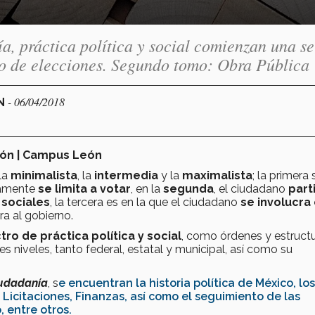
a, práctica política y social comienzan una se
po de elecciones. Segundo tomo: Obra Pública
- 06/04/2018
UN
nión | Campus León
la
minimalista
, la
intermedia
y la
maximalista
; la primera 
lamente
se limita a votar
, en la
segunda
, el ciudadano
part
s
sociales
, la tercera es en la que el ciudadano
se involucra 
a al gobierno.
ro de práctica política y social
, como órdenes y estruct
es niveles, tanto federal, estatal y municipal, así como su
udadanía
, s
e encuentran la historia política de México, lo
, Licitaciones, Finanzas, así como el seguimiento de las
 entre otros.