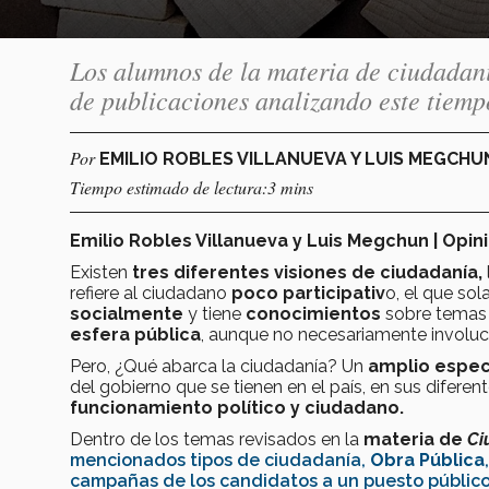
Los alumnos de la materia de ciudadaní
de publicaciones analizando este tiem
Por
EMILIO ROBLES VILLANUEVA Y LUIS MEGCH
Tiempo estimado de lectura:3 mins
Emilio Robles Villanueva y Luis Megchun | Opi
Existen
tres diferentes visiones de ciudadanía,
refiere al ciudadano
poco participativ
o, el que so
socialmente
y tiene
conocimientos
sobre tema
esfera pública
, aunque no necesariamente involucr
Pero, ¿Qué abarca la ciudadanía? Un
amplio espect
del gobierno que se tienen en el país, en sus diferent
funcionamiento político y ciudadano.
Dentro de los temas revisados en la
materia de
Ci
mencionados tipos de ciudadanía,
Obra Pública
campañas de los candidatos a un puesto público,