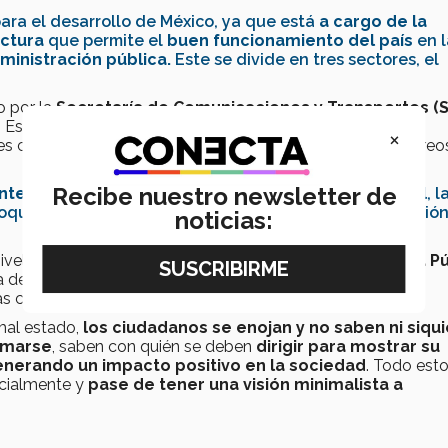
ra el desarrollo de México, ya que está
a cargo de la
uctura
que permite el
buen funcionamiento del país
en l
dministración pública.
Este se divide en tres sectores, el
o por la
Secretaría de Comunicaciones y Transportes (
. Este sector tiene como
función
la
construcción de
×
ales como autopistas y vías férreas; puertos marítimos y aéreos
Recibe nuestro newsletter de
tenimiento de carreteras
realizadas a nivel
federal
, l
oquias o unidades deportivas, en cosas como iluminación
noticias:
ivel
municipal
, llevada a cabo por la
Dirección de Obra Pú
ga de
construir
,
rehabilitar
y
dar
mantenimiento
a la
s calles o parques, así como la iluminación de estos.
mal estado,
los ciudadanos se enojan
y no saben ni siqu
ormarse
, saben con quién se deben
dirigir para mostrar su
nerando un impacto positivo en la sociedad
. Todo esto
cialmente y
pase de tener una visión minimalista a