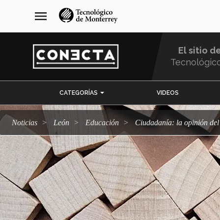
Pasar
navegación
menu
al
principal
contenido
principal
El sitio d
Tecnológic
Menu
CATEGORÍAS
VIDEOS
Comunidad
Noticias
León
Educación
Ciudadanía: la opinión de