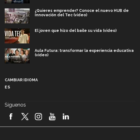
¿Quieres emprender? Conoce el nuevo HUB de
Innovación del Tec (video)
El joven que hizo del baile su vida (video)
Aula Futura: transformar la experiencia educativa
(video)
Más que un festival cultural: así es la magia de
VIBRART 2026 (video)
CAMBIAR IDIOMA
ES
Javier Guzmán: investigación con impacto social
(video)
Síguenos
¡México, en el top del mundial de robótica FIRST
2026! (video)
Vida Tec: Pasión, disciplina y básquetbol, con Gael
Adame (video)