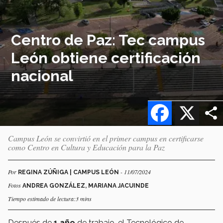
Centro de Paz: Tec campus
León obtiene certificación
nacional
Facebook
X
Campus León se convirtió en el primer campus en certificarse
como Centro en Cultura y Educación para la Paz
Por
- 11/07/2024
REGINA ZÚÑIGA | CAMPUS LEÓN
Fotos
ANDREA GONZÁLEZ, MARIANA JACUINDE
Tiempo estimado de lectura:3 mins
Después de
1 año
de trabajo, el Tecnológico de