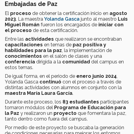
Embajadas de Paz
El
proceso
de obtener la certificación inicio en
agosto
2023
. La maestra
Yolanda Gasca
junto al maestro
Luis
Miguel Román
fueron los encargados de
iniciar con
el proceso
de esta certificación.
Entre las
actividades
que realizaron se encontraban
capacitaciones
en temas de
paz positiva y
habilidades para la paz
, la implementación de
conocimientos
en el salón de clases y una
conferencia
dirigida a la
comunidad
del campus en
estos temas.
De igual forma, en el periodo de
enero junio 2024
,
Yolanda Gasca
continuó
con el proceso a través de
distintas actividades con alumnos en conjunto con la
maestra María Laura García
.
Durante este proceso, los
83 estudiantes
participantes
tomaron módulos del
Programa de Educación para
la Paz
y realizaron un
proyecto
que fomentara la paz,
tanto dentro como fuera del campus.
Por medio de este proyecto se buscaba la generación
de condiciones necesarias para mejorar los entornos