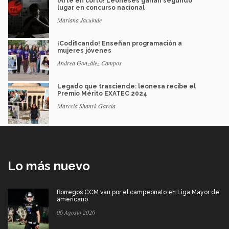
¡Arte en corto! Leoneses ganan segundo
lugar en concurso nacional
Mariana Jacuinde
¡Codificando! Enseñan programación a
mujeres jóvenes
Andrea González Campos
Legado que trasciende: leonesa recibe el
Premio Mérito EXATEC 2024
Marccia Shanyk García
Lo más nuevo
Borregos CCM van por el campeonato en Liga Mayor de
americano
06 Agosto 2026