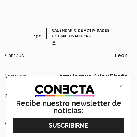
CALENDARIO DE ACTIVIDADES
DE CAMPUS MADERO
PDF
get_app
Campus:
León
Escuelas:
Arquitectura, Arte y Diseño
×
Etiquetas:
Escuela de Arquitectura, Arte y
Recibe nuestro newsletter de
Diseño,
Campus Madero,
Campus
León
noticias:
Categoría:
Educación