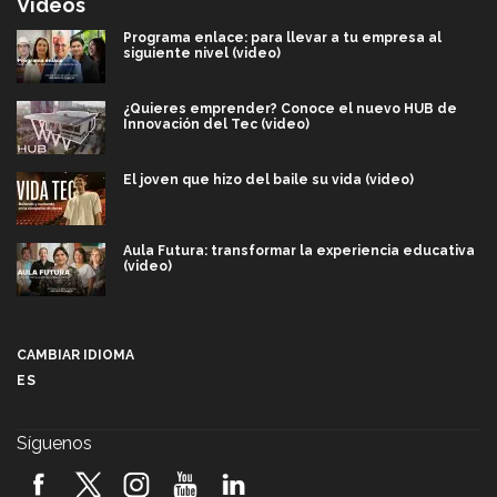
Videos
Programa enlace: para llevar a tu empresa al
siguiente nivel (video)
¿Quieres emprender? Conoce el nuevo HUB de
Innovación del Tec (video)
El joven que hizo del baile su vida (video)
Aula Futura: transformar la experiencia educativa
(video)
Más que un festival cultural: así es la magia de
VIBRART 2026 (video)
CAMBIAR IDIOMA
ES
Javier Guzmán: investigación con impacto social
(video)
Síguenos
¡México, en el top del mundial de robótica FIRST
2026! (video)