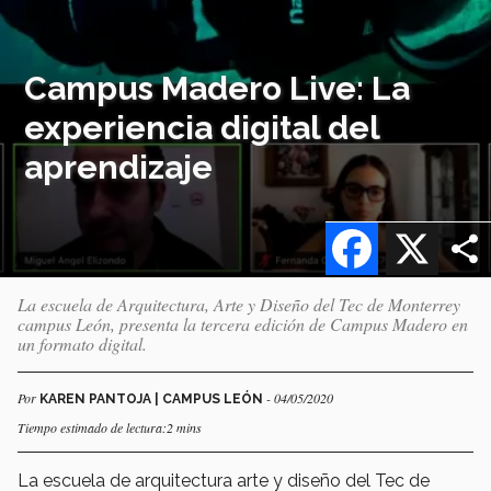
Campus Madero Live: La
experiencia digital del
aprendizaje
Facebook
X
La escuela de Arquitectura, Arte y Diseño del Tec de Monterrey
campus León, presenta la tercera edición de Campus Madero en
un formato digital.
Por
- 04/05/2020
KAREN PANTOJA | CAMPUS LEÓN
Tiempo estimado de lectura:2 mins
La escuela de arquitectura arte y diseño del Tec de