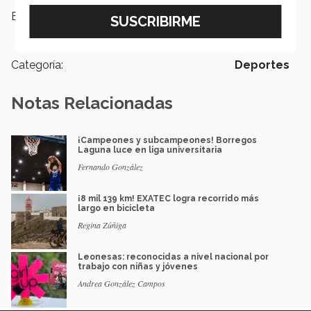
Etiquetas:
Deportes,
futbol,
Tocho Bandera,
Baloncesto,
voleibol
Categoría:
Deportes
Notas Relacionadas
¡Campeones y subcampeones! Borregos
Laguna luce en liga universitaria
Fernando González
¡8 mil 139 km! EXATEC logra recorrido más
largo en bicicleta
Regina Zúñiga
Leonesas: reconocidas a nivel nacional por
trabajo con niñas y jóvenes
Andrea González Campos