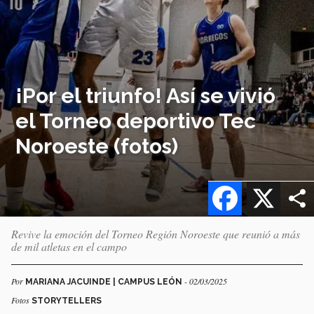
¡Por el triunfo! Así se vivió
el Torneo deportivo Tec
Noroeste (fotos)
Facebook
X
Revive la emoción del Torneo Región Noroeste que reunió a más
de mil atletas en el campo
Por
- 02/03/2025
MARIANA JACUINDE | CAMPUS LEÓN
Fotos
STORYTELLERS