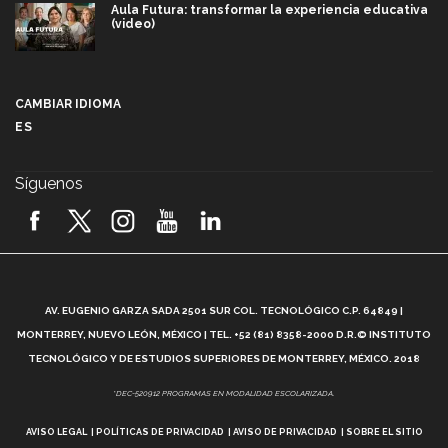
Aula Futura: transformar la experiencia educativa
(video)
Más que un festival cultural: así es la magia de
VIBRART 2026 (video)
CAMBIAR IDIOMA
ES
Javier Guzmán: investigación con impacto social
(video)
Síguenos
¡México, en el top del mundial de robótica FIRST
2026! (video)
Vida Tec: Pasión, disciplina y básquetbol, con Gael
Adame (video)
A
AV. EUGENIO GARZA SADA 2501 SUR COL. TECNOLÓGICO C.P. 64849 |
L
¿Cómo es el Modelo Educativo Tec? (video)
MONTERREY, NUEVO LEÓN, MÉXICO | TEL. +52 (81) 8358-2000 D.R.© INSTITUTO
TECNOLÓGICO Y DE ESTUDIOS SUPERIORES DE MONTERREY, MÉXICO. 2018
Vida Tec: Feminismo e Inteligencia Artificial, Paola
*DEC-520912 PROGRAMAS EN MODALIDAD ESCOLARIZADA.
Ricaurte (video)
AVISO LEGAL
POLÍTICAS DE PRIVACIDAD
AVISO DE PRIVACIDAD
SOBRE EL SITIO