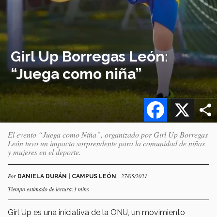
Girl Up Borregas León:
“Juega como niña”
Facebook
X
El evento “Juega como Niña”, organizado por Girl Up Borregas
León tuvo un impacto sorprendente para la comunidad de niñas
y mujeres en el deporte.
Por
- 27/05/2021
DANIELA DURÁN | CAMPUS LEÓN
Tiempo estimado de lectura:3 mins
Girl Up es una iniciativa de la ONU, un movimiento