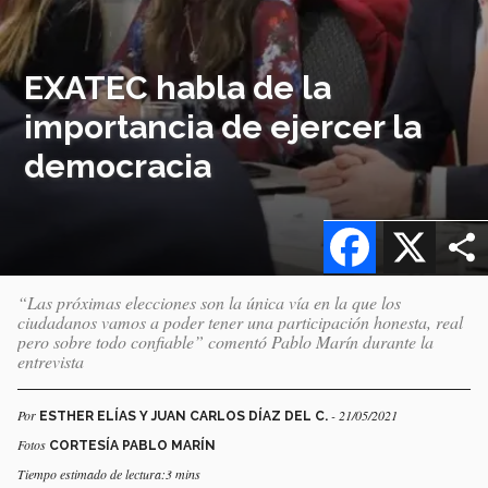
EXATEC habla de la
importancia de ejercer la
democracia
Facebook
X
“Las próximas elecciones son la única vía en la que los
ciudadanos vamos a poder tener una participación honesta, real
pero sobre todo confiable” comentó Pablo Marín durante la
entrevista
Por
- 21/05/2021
ESTHER ELÍAS Y JUAN CARLOS DÍAZ DEL C.
Fotos
CORTESÍA PABLO MARÍN
Tiempo estimado de lectura:3 mins