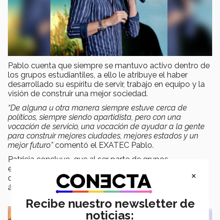
Pablo cuenta que siempre se mantuvo activo dentro de
los grupos estudiantiles, a ello le atribuye el haber
desarrollado su espíritu de servir, trabajo en equipo y la
visión de construir una mejor sociedad.
“De alguna u otra manera siempre estuve cerca de
políticos, siempre siendo apartidista, pero con una
vocación de servicio, una vocación de ayudar a la gente
para construir mejores ciudades, mejores estados y un
mejor futuro”
comentó el EXATEC Pablo.
Patricia concluye que al ser parte de grupos
estudiantiles se forman agentes de cambio y jóvenes
×
que saben trabajar la responsabilidad en diferentes
ámbitos y no solo en el rubro académico.
Recibe nuestro newsletter de
noticias: