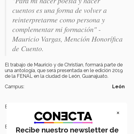
"Para mí hacer poesía y hacer
cuentos es una forma de volver a
reinterpretarme como persona y
complementar mi formación" -
Mauricio Vargas, Mención Honorífica
de Cuento.
El trabajo de Mauricio y de Christian, formará parte de
una antología, que será presentada en le edición 2019
de la FENAL en la ciudad de León, Guanajuato.
Campus:
León
Escuelas:
Ingeniería y Ciencias
×
Etiquetas:
Instituto Cultural de León,
Cuento,
Recibe nuestro newsletter de
Poesía