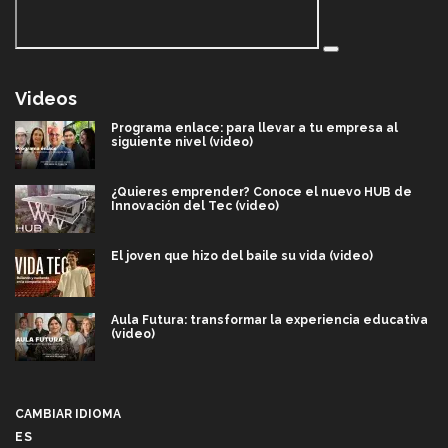
Videos
Programa enlace: para llevar a tu empresa al
siguiente nivel (video)
¿Quieres emprender? Conoce el nuevo HUB de
Innovación del Tec (video)
El joven que hizo del baile su vida (video)
Aula Futura: transformar la experiencia educativa
(video)
Más que un festival cultural: así es la magia de
VIBRART 2026 (video)
CAMBIAR IDIOMA
ES
Javier Guzmán: investigación con impacto social