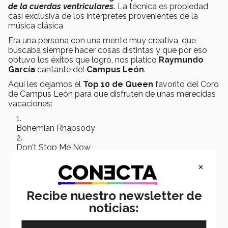
de la cuerdas ventriculares.
La técnica es propiedad
casi exclusiva de los intérpretes provenientes de la
música clásica
Era una persona con una mente muy creativa, que
buscaba siempre hacer cosas distintas y que por eso
obtuvo los éxitos que logró, nos platico
Raymundo
García
cantante del
Campus León
.
Aquí les dejamos el
Top 10 de Queen
favorito del Coro
de Campus León para que disfruten de unas merecidas
vacaciones:
Bohemian Rhapsody
Don't Stop Me Now
×
The Show Must Go On
We are the Champions
Recibe nuestro newsletter de
We Will Rock You
noticias:
Somebody to Love