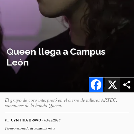
Queen llega a Campus
León
Facebook
X
El grupo de coro interpretó en el cierre de talleres ARTEC,
canciones de la banda Queen.
Por
- 03/12/2018
CYNTHIA BRAVO
Tiempo estimado de lectura:3 mins