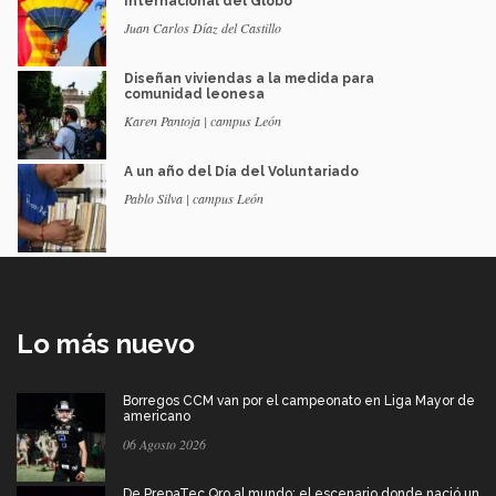
Internacional del Globo
Juan Carlos Díaz del Castillo
Diseñan viviendas a la medida para
comunidad leonesa
Karen Pantoja | campus León
A un año del Día del Voluntariado
Pablo Silva | campus León
Lo más nuevo
Borregos CCM van por el campeonato en Liga Mayor de
americano
06 Agosto 2026
De PrepaTec Qro al mundo: el escenario donde nació un