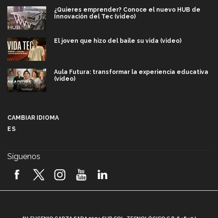
¿Quieres emprender? Conoce el nuevo HUB de
Innovación del Tec (video)
El joven que hizo del baile su vida (video)
Aula Futura: transformar la experiencia educativa
(video)
Más que un festival cultural: así es la magia de
VIBRART 2026 (video)
CAMBIAR IDIOMA
ES
Javier Guzmán: investigación con impacto social
(video)
Síguenos
¡México, en el top del mundial de robótica FIRST
2026! (video)
Vida Tec: Pasión, disciplina y básquetbol, con Gael
Adame (video)
A