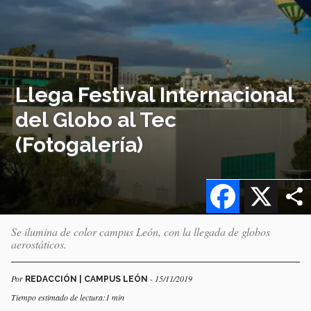
Llega Festival Internacional
del Globo al Tec
(Fotogalería)
Facebook
X
Se ilumina de color campus León, con la llegada de globos
aerostáticos.
Por
- 15/11/2019
REDACCIÓN | CAMPUS LEÓN
Tiempo estimado de lectura:1 min