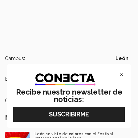
Campus:
León
×
Etiquetas:
Festival Internacional del Globo,
Paisajismo,
fotogalería
Recibe nuestro newsletter de
noticias:
Categoría:
Archivo
Notas Relacionadas
León se viste de colores con el Festival