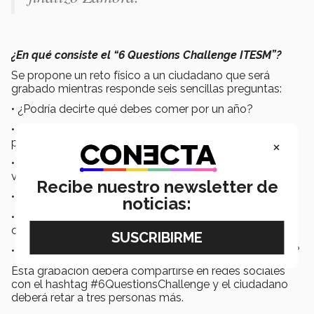
¿En qué consiste el “6 Questions Challenge ITESM”?
Se propone un reto físico a un ciudadano que será
grabado mientras responde seis sencillas preguntas:
• ¿Podría decirte qué debes comer por un año?
• ¿Me dejarías escoger la ropa que debes usar el
×
próximo año?
• ¿Me dejarías llevar las llaves de tu casa si te vas de
vacaciones?
Recibe nuestro newsletter de
• ¿Puedo cuidar todo tu dinero?
noticias:
• ¿Puedo escoger a la persona con la que te debes de
casar?
• ¿Dejarás que yo elija por ti en las próximas elecciones?
Esta grabación deberá compartirse en redes sociales
con el hashtag #6QuestionsChallenge y el ciudadano
deberá retar a tres personas más.