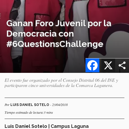
Ganan Foro Juvenil por la
Democracia con
#6QuestionsChallenge
Facebook
X
El evento fue organizado por el Consejo Distrital 06 del INE y
participaron cinco universidades de la Comarca Lagunera.
Por
- 23/04/2018
LUIS DANIEL SOTELO
Tiempo estimado de lectura:3 mins
Luis Daniel Sotelo | Campus Laguna