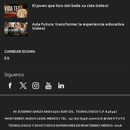
El joven que hizo del baile su vida (video)
Aula Futura: transformar la experiencia educativa
(video)
Más que un festival cultural: así es la magia de
VIBRART 2026 (video)
CAMBIAR IDIOMA
ES
Javier Guzmán: investigación con impacto social
(video)
Síguenos
¡México, en el top del mundial de robótica FIRST
2026! (video)
Vida Tec: Pasión, disciplina y básquetbol, con Gael
Adame (video)
A
AV. EUGENIO GARZA SADA 2501 SUR COL. TECNOLÓGICO C.P. 64849 |
L
¿Cómo es el Modelo Educativo Tec? (video)
MONTERREY, NUEVO LEÓN, MÉXICO | TEL. +52 (81) 8358-2000 D.R.© INSTITUTO
TECNOLÓGICO Y DE ESTUDIOS SUPERIORES DE MONTERREY, MÉXICO. 2018