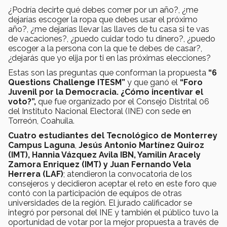
¿Podría decirte qué debes comer por un año?, ¿me
dejarías escoger la ropa que debes usar el próximo
año?, ¿me dejarías llevar las llaves de tu casa si te vas
de vacaciones?, ¿puedo cuidar todo tu dinero?, ¿puedo
escoger a la persona con la que te debes de casar?,
¿dejarás que yo elija por ti en las próximas elecciones?
Estas son las preguntas que conforman la propuesta
“6
Questions Challenge ITESM”
y que ganó el
“Foro
Juvenil por la Democracia. ¿Cómo incentivar el
voto?”,
que fue organizado por el Consejo Distrital 06
del Instituto Nacional Electoral (INE) con sede en
Torreón, Coahuila.
Cuatro estudiantes del Tecnológico de Monterrey
Campus Laguna
,
Jesús Antonio Martínez Quiroz
(IMT), Hannia Vázquez Avila IBN, Yamilin Aracely
Zamora Enriquez (IMT) y Juan Fernando Vela
Herrera (LAF)
; atendieron la convocatoria de los
consejeros y decidieron aceptar el reto en este foro que
contó con la participación de equipos de otras
universidades de la región. El jurado calificador se
integró por personal del INE y también el público tuvo la
oportunidad de votar por la mejor propuesta a través de