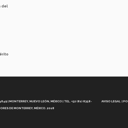
a del
érito
Aviso
Legal
49 | MONTERREY, NUEVO LEÓN, MÉXICO | TEL. +52 (81) 8358-
AVISO LEGAL
PO
ORES DE MONTERREY, MÉXICO. 2018