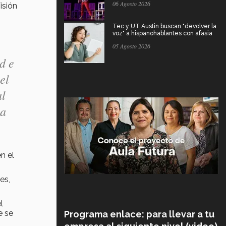
06 Agosto 2026
isión
Tec y UT Austin buscan "devolver la
voz" a hispanohablantes con afasia
05 Agosto 2026
d e
el
al
na
n el
es,
l
e se
Programa enlace: para llevar a tu