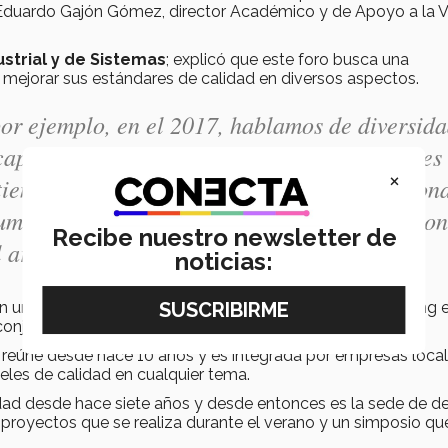
 Eduardo Gajón Gómez, director Académico y de Apoyo a la V
ustrial y de Sistemas
; explicó que este foro busca una
a mejorar sus estándares de calidad en diversos aspectos.
or ejemplo, en el 2017, hablamos de diversida
capacidades diferentes. El tema de este año es 
×
 tiene como práctica y buscamos que el person
 alumnos vayan entendiendo cómo es que funcio
Recibe nuestro newsletter de
l arte de ese tema en especial”, detalló.
noticias:
n una duración de 20 minutos y un espacio para networking e
 conjunto o esquemas de colaboración.
reúne desde hace 10 años y es integrada por empresas local
eles de calidad en cualquier tema.
dad desde hace siete años y desde entonces es la sede de de
 proyectos que se realiza durante el verano y un simposio qu