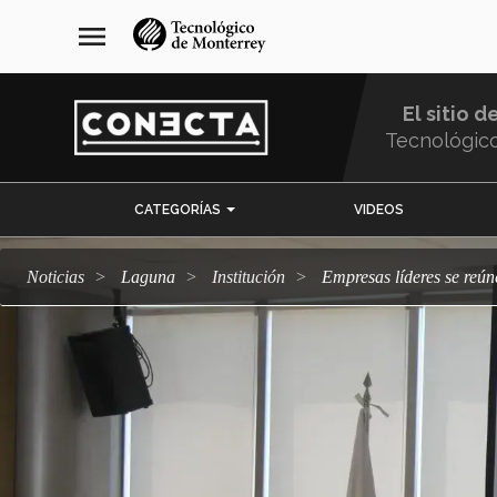
Pasar
navegación
menu
al
principal
contenido
principal
El sitio d
Tecnológic
Menu
CATEGORÍAS
VIDEOS
Comunidad
Noticias
Laguna
Institución
Empresas líderes se reú