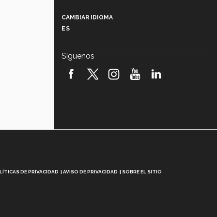
Más que un festival cultural: así es
la magia de VIBRART 2026 (video)
CAMBIAR IDIOMA
ES
Javier Guzmán: investigación con
impacto social (video)
Síguenos
¡México, en el top del mundial de
robótica FIRST 2026! (video)
Vida Tec: Pasión, disciplina y
básquetbol, con Gael Adame
(video)
¿Cómo es el Modelo Educativo
Tec? (video)
Vida Tec: Feminismo e Inteligencia
Artificial, Paola Ricaurte (video)
LÍTICAS DE PRIVACIDAD
AVISO DE PRIVACIDAD
SOBRE EL SITIO