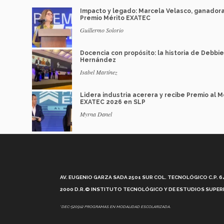
Impacto y legado: Marcela Velasco, ganador
Premio Mérito EXATEC
Guillermo Solorio
Docencia con propósito: la historia de Debbie
Hernández
Isabel Martínez
Lidera industria acerera y recibe Premio al M
EXATEC 2026 en SLP
Myrna Danel
AV. EUGENIO GARZA SADA 2501 SUR COL. TECNOLÓGICO C.P. 648
2000 D.R.© INSTITUTO TECNOLÓGICO Y DE ESTUDIOS SUPERI
*DEC-520912 PROGRAMAS EN MODALIDAD ESCOLARIZADA.