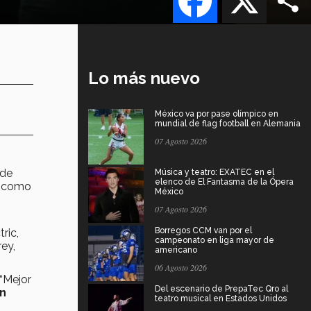
Lo más nuevo
México va por pase olímpico en
mundial de flag football en Alemania
07 Agosto 2026
 de
Música y teatro: EXATEC en el
elenco de El Fantasma de la Ópera
o como
México
07 Agosto 2026
Borregos CCM van por el
ric,
campeonato en liga mayor de
rey,
americano
06 Agosto 2026
 “Mejor
Del escenario de PrepaTec Qro al
an
teatro musical en Estados Unidos