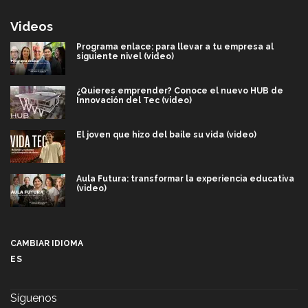
Videos
Programa enlace: para llevar a tu empresa al
siguiente nivel (video)
¿Quieres emprender? Conoce el nuevo HUB de
Innovación del Tec (video)
El joven que hizo del baile su vida (video)
Aula Futura: transformar la experiencia educativa
(video)
Más que un festival cultural: así es la magia de
VIBRART 2026 (video)
CAMBIAR IDIOMA
ES
Javier Guzmán: investigación con impacto social
(video)
Síguenos