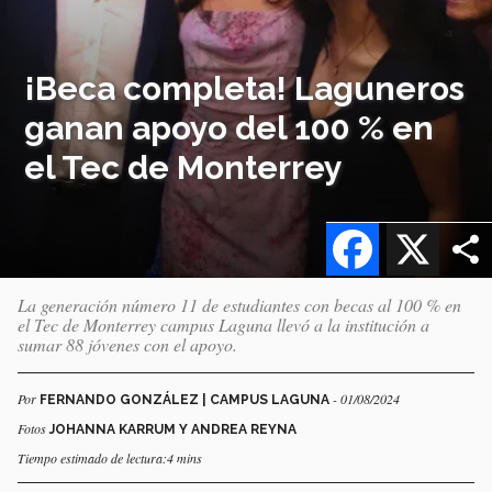
¡Beca completa! Laguneros
ganan apoyo del 100 % en
el Tec de Monterrey
Facebook
X
La generación número 11 de estudiantes con becas al 100 % en
el Tec de Monterrey campus Laguna llevó a la institución a
sumar 88 jóvenes con el apoyo.
Por
- 01/08/2024
FERNANDO GONZÁLEZ | CAMPUS LAGUNA
Fotos
JOHANNA KARRUM Y ANDREA REYNA
Tiempo estimado de lectura:4 mins