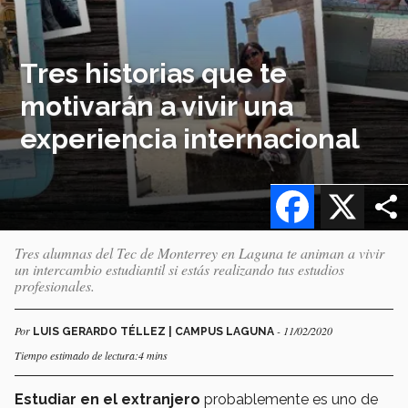
Tres historias que te
motivarán a vivir una
experiencia internacional
Facebook
X
Tres alumnas del Tec de Monterrey en Laguna te animan a vivir
un intercambio estudiantil si estás realizando tus estudios
profesionales.
Por
- 11/02/2020
LUIS GERARDO TÉLLEZ | CAMPUS LAGUNA
Tiempo estimado de lectura:4 mins
Estudiar en el extranjero
probablemente es uno de