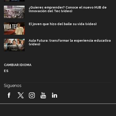
¿Quieres emprender? Conoce el nuevo HUB de
Innovación del Tec (video)
El joven que hizo del baile su vida (video)
Aula Futura: transformar la experiencia educativa
(video)
Más que un festival cultural: así es la magia de
VIBRART 2026 (video)
CAMBIAR IDIOMA
ES
Javier Guzmán: investigación con impacto social
(video)
Síguenos
¡México, en el top del mundial de robótica FIRST
2026! (video)
Vida Tec: Pasión, disciplina y básquetbol, con Gael
Adame (video)
A