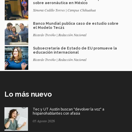
sobre aeronáutica en México
Ximena Cedillo Torres | Campus Chihuahua
Banco Mundial publica caso de estudio sobre
el Modelo Tec21
Ricardo Treviño | Redacción Nacional
Subsecretaria de Estado de EU promueve la
educación internacional
Ricardo Treviño | Redacción Nacional
Lo más nuevo
Tec y UT Austin buscan "devolver la voz" a
hispanohablantes con afasia
05 Agosto 2026