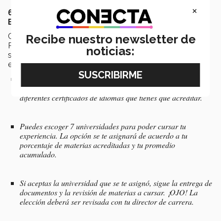
×
6 SENCILLOS PASOS PARA TRAMITAR TU
EXPERIENCIA INTERNACIONAL
Con base a los datos proporcionados por el área de
Recibe nuestro newsletter de
Programas Internacionales del campus Laguna, estos
noticias:
son los pasos para iniciar con la gestión de tu
experiencia internacional.
Acércate a las oficinas de Programas Internacionales de tu
campus, ellos te indicaran: fechas, tramites a realizar y los
diferentes certificados de idiomas que tienes que acreditar.
Puedes escoger 7 universidades para poder cursar tu
experiencia. La opción se te asignará de acuerdo a tu
porcentaje de materias acreditadas y tu promedio
acumulado.
Si aceptas la universidad que se te asignó, sigue la entrega de
documentos y la revisión de materias a cursar. ¡OJO! La
elección deberá ser revisada con tu director de carrera.