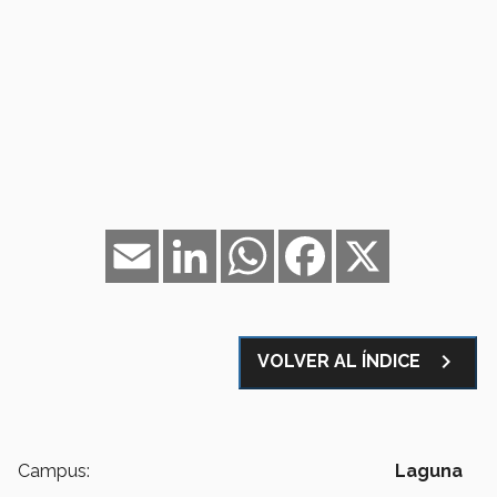
Email
LinkedIn
WhatsApp
Facebook
X
navigate_next
VOLVER AL ÍNDICE
Campus:
Laguna