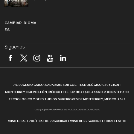
Más que un festival cultural: así es la magia de
VIBRART 2026 (video)
CAMBIAR IDIOMA
ES
Javier Guzmán: investigación con impacto social
(video)
Síguenos
¡México, en el top del mundial de robótica FIRST
2026! (video)
Vida Tec: Pasión, disciplina y básquetbol, con Gael
Adame (video)
A
AV. EUGENIO GARZA SADA 2501 SUR COL. TECNOLÓGICO C.P. 64849 |
L
¿Cómo es el Modelo Educativo Tec? (video)
MONTERREY, NUEVO LEÓN, MÉXICO | TEL. +52 (81) 8358-2000 D.R.© INSTITUTO
TECNOLÓGICO Y DE ESTUDIOS SUPERIORES DE MONTERREY, MÉXICO. 2018
Vida Tec: Feminismo e Inteligencia Artificial, Paola
*DEC-520912 PROGRAMAS EN MODALIDAD ESCOLARIZADA.
Ricaurte (video)
AVISO LEGAL
POLÍTICAS DE PRIVACIDAD
AVISO DE PRIVACIDAD
SOBRE EL SITIO