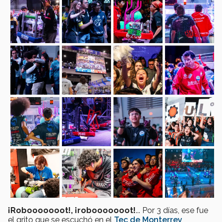
¡Robooooooot!, ¡robooooooot!
... Por 3 días, ese fue
el grito que se escuchó en el
Tec de Monterrey