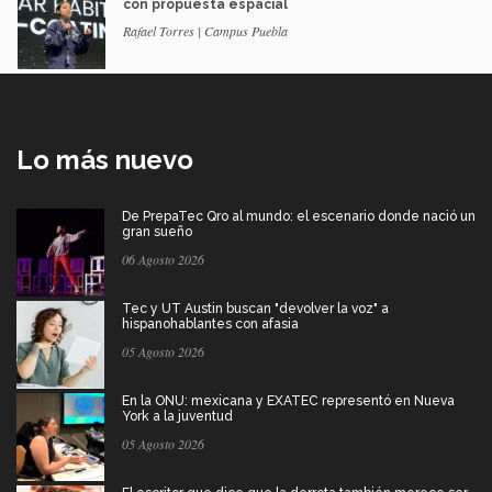
con propuesta espacial
Rafael Torres | Campus Puebla
Lo más nuevo
De PrepaTec Qro al mundo: el escenario donde nació un
gran sueño
06 Agosto 2026
Tec y UT Austin buscan "devolver la voz" a
hispanohablantes con afasia
05 Agosto 2026
En la ONU: mexicana y EXATEC representó en Nueva
York a la juventud
05 Agosto 2026