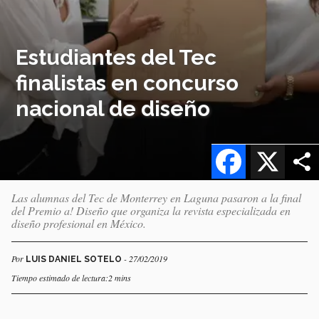
Estudiantes del Tec
finalistas en concurso
nacional de diseño
Facebook
X
Las alumnas del Tec de Monterrey en Laguna pasaron a la final
del Premio a! Diseño que organiza la revista especializada en
diseño profesional en México.
Por
- 27/02/2019
LUIS DANIEL SOTELO
Tiempo estimado de lectura:2 mins