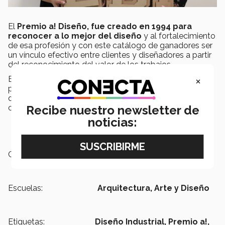
El
Premio a! Diseño, fue creado en 1994 para
reconocer a lo mejor del diseño
y al fortalecimiento
de esa profesión y con este catálogo de ganadores ser
un vínculo efectivo entre clientes y diseñadores a partir
del reconocimiento del valor de los trabajos.
×
El jurado de este concurso lo integran destacados
profesionales en distintas áreas y especialidades del
diseño. Será en abril de este año cuando se den a
conocer a los ganadores de todas las categorías.
Recibe nuestro newsletter de
noticias:
Campus:
Laguna
Escuelas:
Arquitectura, Arte y Diseño
Etiquetas:
Diseño Industrial,
Premio a!,