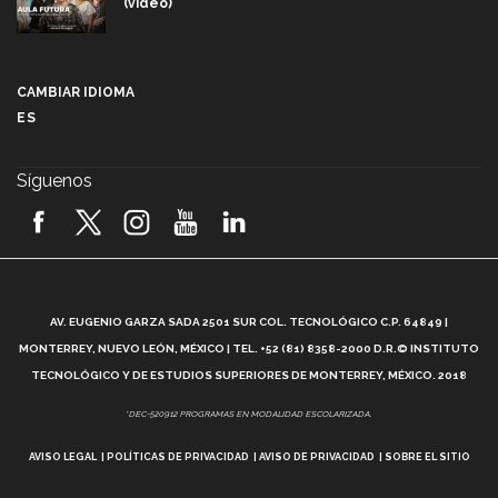
(video)
Más que un festival cultural: así es la magia de
VIBRART 2026 (video)
CAMBIAR IDIOMA
ES
Javier Guzmán: investigación con impacto social
(video)
Síguenos
¡México, en el top del mundial de robótica FIRST
2026! (video)
Vida Tec: Pasión, disciplina y básquetbol, con Gael
Adame (video)
A
AV. EUGENIO GARZA SADA 2501 SUR COL. TECNOLÓGICO C.P. 64849 |
L
¿Cómo es el Modelo Educativo Tec? (video)
MONTERREY, NUEVO LEÓN, MÉXICO | TEL. +52 (81) 8358-2000 D.R.© INSTITUTO
TECNOLÓGICO Y DE ESTUDIOS SUPERIORES DE MONTERREY, MÉXICO. 2018
Vida Tec: Feminismo e Inteligencia Artificial, Paola
*DEC-520912 PROGRAMAS EN MODALIDAD ESCOLARIZADA.
Ricaurte (video)
AVISO LEGAL
POLÍTICAS DE PRIVACIDAD
AVISO DE PRIVACIDAD
SOBRE EL SITIO