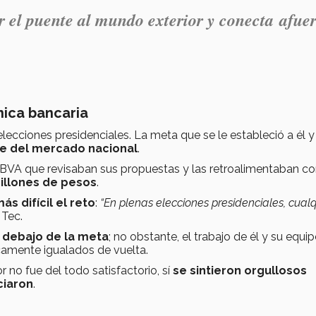
 el puente al mundo exterior y conecta afue
nica bancaria
lecciones presidenciales. La meta que se le estableció a él y
ce del mercado nacional
.
BBVA que revisaban sus propuestas y las retroalimentaban c
millones de pesos
.
ás difícil el reto
:
“En plenas elecciones presidenciales, cualq
 Tec.
 debajo de la meta
; no obstante, el trabajo de él y su equip
icamente igualados de vuelta.
or no fue del todo satisfactorio, sí
se sintieron orgullosos
ciaron
.