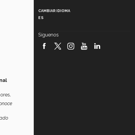
Más que un festival cultural: así es
la magia de VIBRART 2026 (video)
CAMBIAR IDIOMA
ES
Javier Guzmán: investigación con
impacto social (video)
Síguenos
¡México, en el top del mundial de
robótica FIRST 2026! (video)
Vida Tec: Pasión, disciplina y
básquetbol, con Gael Adame
(video)
¿Cómo es el Modelo Educativo
nal
Tec? (video)
ores.
Vida Tec: Feminismo e Inteligencia
Artificial, Paola Ricaurte (video)
conoce
rado