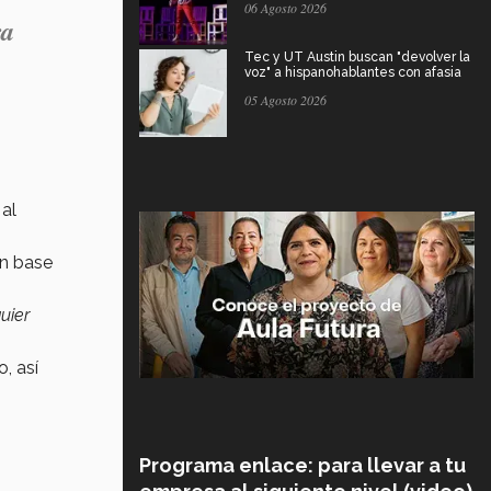
06 Agosto 2026
ra
Tec y UT Austin buscan "devolver la
voz" a hispanohablantes con afasia
05 Agosto 2026
 al
on base
uier
o, así
Programa enlace: para llevar a tu