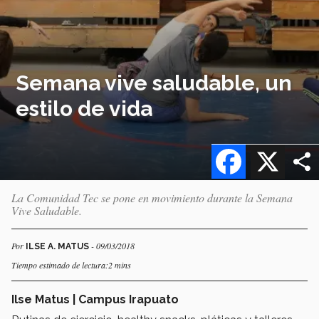
Semana vive saludable, un
estilo de vida
Facebook
X
La Comunidad Tec se pone en movimiento durante la Semana
Vive Saludable.
Por
- 09/03/2018
ILSE A. MATUS
Tiempo estimado de lectura:2 mins
Ilse Matus | Campus Irapuato