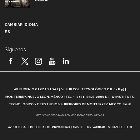
Más que un festival cultural: así es la magia de
VIBRART 2026 (video)
CAMBIAR IDIOMA
ES
Javier Guzmán: investigación con impacto social
(video)
Síguenos
¡México, en el top del mundial de robótica FIRST
2026! (video)
Vida Tec: Pasión, disciplina y básquetbol, con Gael
Adame (video)
A
AV. EUGENIO GARZA SADA 2501 SUR COL. TECNOLÓGICO C.P. 64849 |
L
¿Cómo es el Modelo Educativo Tec? (video)
MONTERREY, NUEVO LEÓN, MÉXICO | TEL. +52 (81) 8358-2000 D.R.© INSTITUTO
TECNOLÓGICO Y DE ESTUDIOS SUPERIORES DE MONTERREY, MÉXICO. 2018
Vida Tec: Feminismo e Inteligencia Artificial, Paola
*DEC-520912 PROGRAMAS EN MODALIDAD ESCOLARIZADA.
Ricaurte (video)
AVISO LEGAL
POLÍTICAS DE PRIVACIDAD
AVISO DE PRIVACIDAD
SOBRE EL SITIO