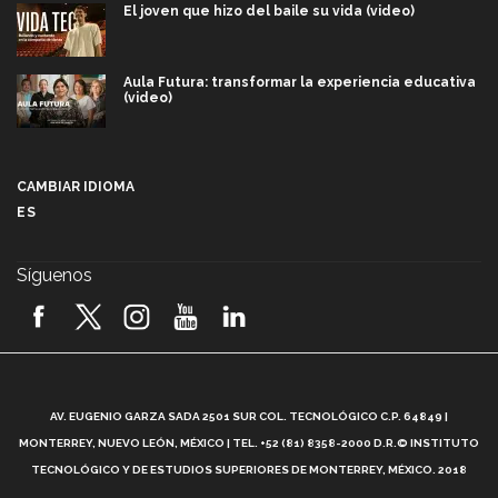
El joven que hizo del baile su vida (video)
Aula Futura: transformar la experiencia educativa
(video)
Más que un festival cultural: así es la magia de
VIBRART 2026 (video)
CAMBIAR IDIOMA
ES
Javier Guzmán: investigación con impacto social
(video)
Síguenos
¡México, en el top del mundial de robótica FIRST
2026! (video)
Vida Tec: Pasión, disciplina y básquetbol, con Gael
Adame (video)
A
AV. EUGENIO GARZA SADA 2501 SUR COL. TECNOLÓGICO C.P. 64849 |
L
¿Cómo es el Modelo Educativo Tec? (video)
MONTERREY, NUEVO LEÓN, MÉXICO | TEL. +52 (81) 8358-2000 D.R.© INSTITUTO
TECNOLÓGICO Y DE ESTUDIOS SUPERIORES DE MONTERREY, MÉXICO. 2018