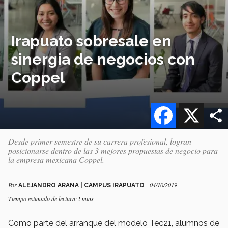
Irapuato sobresale en
sinergia de negocios con
Coppel
Facebook
X
Desde primer semestre de su carrera profesional, logran
posicionarse dentro de las 3 mejores propuestas de negocio para
la empresa mexicana Coppel.
Por
- 04/10/2019
ALEJANDRO ARANA | CAMPUS IRAPUATO
Tiempo estimado de lectura:2 mins
Como parte del arranque del modelo Tec21, alumnos de