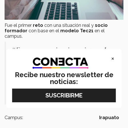
Fue el primer
reto
con una situación real y
socio
formador
con base en el
modelo Tec21
en el
campus.
“Fue una
experiencia enriquecedora
,
×
ya que tuvimos
nuestro primer
acercamiento con una empresa
.
Recibe nuestro newsletter de
Nuestro trabajo no se quedó en el
noticias:
salón de clases.”
-Sofía León, en
entrevista para
CONECTA
.
Campus:
Irapuato